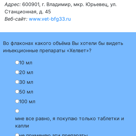
Адрес:
600901, г. Владимир, мкр. Юрьевец, ул.
Станционная, д. 45
Веб-сайт:
www.vet-bfg33.ru
Во флаконах какого объёма Вы хотели бы видеть
инъекционные препараты «Хелвет»?
10 мл
20 мл
30 мл
50 мл
100 мл
мне все равно, я покупаю только таблетки и
капли
не применяю эти препараты