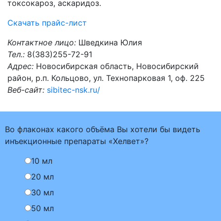
токсокароз, аскаридоз.
Скачать прайс-лист
Контактное лицо:
Шведкина Юлия
Тел.:
8(383)255-72-91
Адрес:
Новосибирская область, Новосибирский
район, р.п. Кольцово, ул. Технопарковая 1, оф. 225
Веб-сайт:
sibitec-nsk.ru/
Во флаконах какого объёма Вы хотели бы видеть
инъекционные препараты «Хелвет»?
10 мл
20 мл
30 мл
50 мл