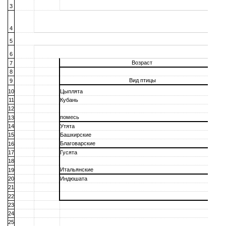
3
4
5
6
Возраст
7
8
Вид птицы
9
10
Цыплята
11
Кубань
12
помесь
13
14
Утята
15
Башкирские
Благоварские
16
17
Гусята
18
Итальянские
19
20
Индюшата
21
22
23
24
25