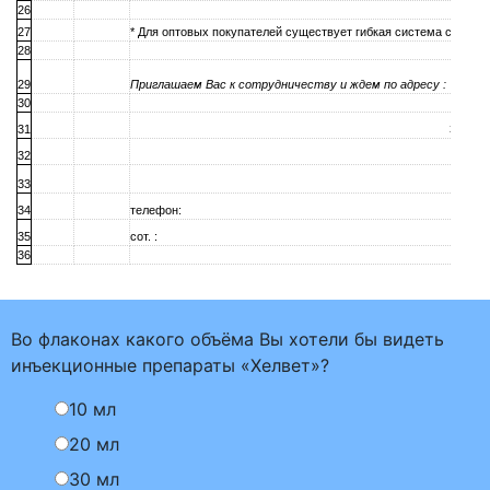
26
27
* Для оптовых покупателей cуществует гибкая система скидок .
28
29
Приглашаем Вас к сотрудничеству и ждем по адресу :
30
31
353831
32
33
34
телефон:
35
сот. :
36
Во флаконах какого объёма Вы хотели бы видеть
инъекционные препараты «Хелвет»?
10 мл
20 мл
30 мл