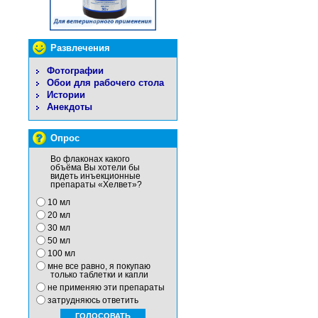
Развлечения
Фотографии
Обои для рабочего стола
Истории
Анекдоты
Опрос
Во флаконах какого
объёма Вы хотели бы
видеть инъекционные
препараты «Хелвет»?
10 мл
20 мл
30 мл
50 мл
100 мл
мне все равно, я покупаю
только таблетки и капли
не применяю эти препараты
затрудняюсь ответить