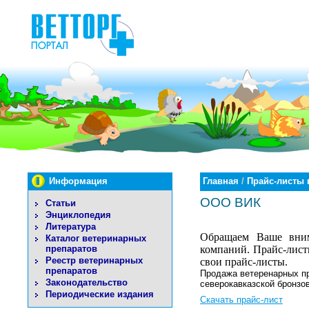
Информация
Главная
/
Прайс-листы 
ООО ВИК
Статьи
Энциклопедия
Литература
Обращаем Ваше внима
Каталог ветеринарных
препаратов
компаний. Прайс-листы
Реестр ветеринарных
свои прайс-листы.
препаратов
Продажа ветеренарных пр
Законодательство
северокавказской бронзо
Периодические издания
Скачать прайс-лист