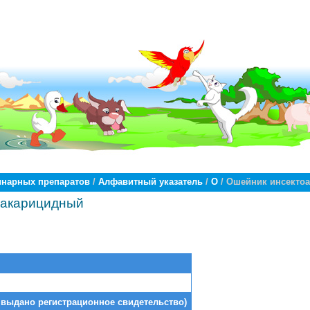
инарных препаратов
/
Алфавитный указатель
/
О
/ Ошейник инсекто
оакарицидный
 выдано регистрационное свидетельство)