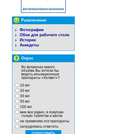
Развлечения
Фотографии
Обои для рабочего стола
Истории
Анекдоты
Опрос
Во флаконах какого
объёма Вы хотели бы
видеть инъекционные
препараты «Хелвет»?
10 мл
20 мл
30 мл
50 мл
100 мл
мне все равно, я покупаю
только таблетки и капли
не применяю эти препараты
затрудняюсь ответить