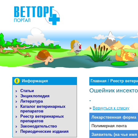
Информация
Главная
/
Реестр ветер
Ошейник инсект
Статьи
Энциклопедия
-
Литература
Каталог ветеринарных
»
Вернуться к списку
препаратов
Реестр ветеринарных
Лекарственная форма
препаратов
Полимерная лента
Законодательство
Периодические издания
Заявитель (на чье имя