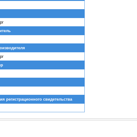
рг
итель
роизводителя
рг
ер
ия регистрационного свидетельства