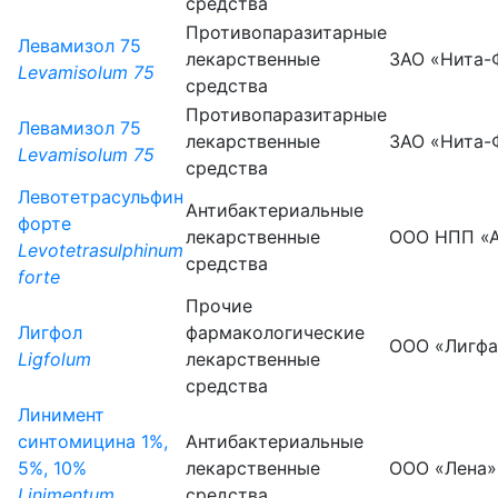
средства
Противопаразитарные
Левамизол 75
лекарственные
ЗАО «Нита-
Levamisolum 75
средства
Противопаразитарные
Левамизол 75
лекарственные
ЗАО «Нита-
Levamisolum 75
средства
Левотетрасульфин
Антибактериальные
форте
лекарственные
ООО НПП «
Levotetrasulphinum
средства
forte
Прочие
Лигфол
фармакологические
ООО «Лигф
Ligfolum
лекарственные
средства
Линимент
синтомицина 1%,
Антибактериальные
5%, 10%
лекарственные
ООО «Лена»
Linimentum
средства