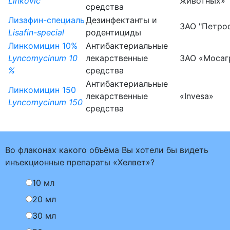
Linkovic
животных»
средства
Лизафин-специаль
Дезинфектанты и
ЗАО "Петро
Lisafin-special
родентициды
Линкомицин 10%
Антибактериальные
Lyncomycinum 10
лекарственные
ЗАО «Мосаг
%
средства
Антибактериальные
Линкомицин 150
лекарственные
«Invesa»
Lyncomycinum 150
средства
Во флаконах какого объёма Вы хотели бы видеть
инъекционные препараты «Хелвет»?
10 мл
20 мл
30 мл