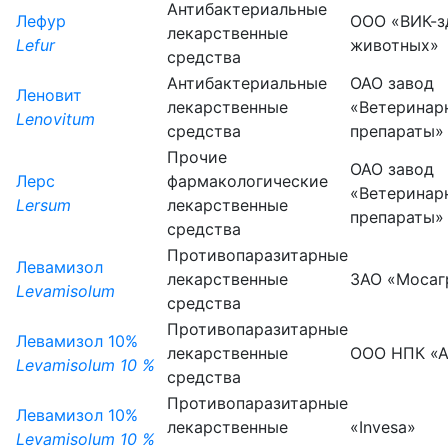
Антибактериальные
Лефур
ООО «ВИК-з
лекарственные
Lefur
животных»
средства
Антибактериальные
ОАО завод
Леновит
лекарственные
«Ветеринар
Lenovitum
средства
препараты»
Прочие
ОАО завод
Лерс
фармакологические
«Ветеринар
Lersum
лекарственные
препараты»
средства
Противопаразитарные
Левамизол
лекарственные
ЗАО «Мосаг
Levamisolum
средства
Противопаразитарные
Левамизол 10%
лекарственные
ООО НПК «А
Levamisolum 10 %
средства
Противопаразитарные
Левамизол 10%
лекарственные
«Invesa»
Levamisolum 10 %