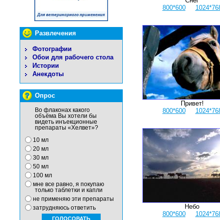
Снег
800*600
1024*76
Развлечения
Фотографии
Обои для рабочего стола
Истории
Анекдоты
Опрос
Привет!
Во флаконах какого
800*600
1024*76
объёма Вы хотели бы
видеть инъекционные
препараты «Хелвет»?
10 мл
20 мл
30 мл
50 мл
100 мл
мне все равно, я покупаю
только таблетки и капли
не применяю эти препараты
Небо
затрудняюсь ответить
800*600
1024*76