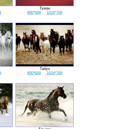
Туман
8
800*600
1024*768
Табун
8
800*600
1024*768