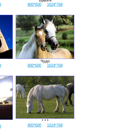
Брызги
8
800*600
1024*768
Чудо
8
800*600
1024*768
* * *
800*600
1024*768
8