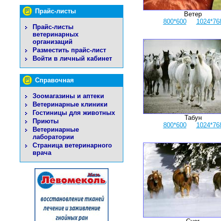
Прайс-листы
Ветер
800*600
1024*76
Прайс-листы
ветеринарных
организаций
Разместить прайс-лист
Войти в личный кабинет
Справочная
Зоомагазины и аптеки
Ветеринарные клиники
Гостиницы для животных
Табун
Приюты
800*600
1024*76
Ветеринарные
лаборатории
Страница ветеринарного
врача