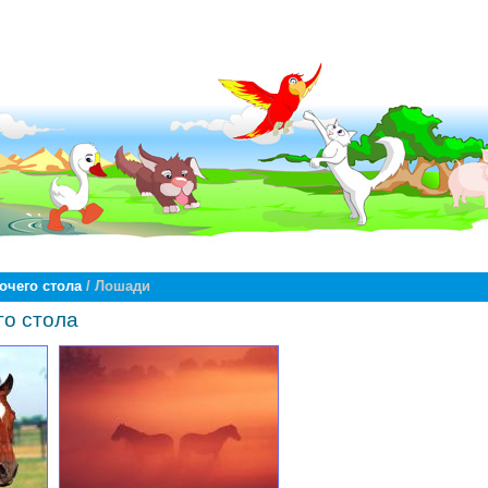
очего стола
/ Лошади
го стола