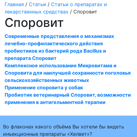
Главная
/
Статьи
/
Статьи о препаратах и
лекарственных средствах
/ Споровит
Споровит
Современные представления о механизмах
лечебно-профилактического действия
пробиотиков из бактерий рода Bacillus и
препарата Споровит
Комплексное использование Микровитама и
Споровита для наилучшей сохранности поголовья
сельскохозяйственных животных
Применение споровита у собак
Пробиотик ветеринарный Споровит, возможности
применения в антигельминтной терапии
Во флаконах какого объёма Вы хотели бы видеть
инъекционные препараты «Хелвет»?