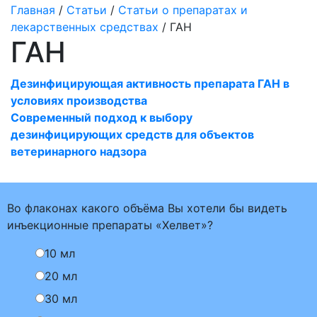
Главная
/
Статьи
/
Статьи о препаратах и
лекарственных средствах
/ ГАН
ГАН
Дезинфицирующая активность препарата ГАН в
условиях производства
Современный подход к выбору
дезинфицирующих средств для объектов
ветеринарного надзора
Во флаконах какого объёма Вы хотели бы видеть
инъекционные препараты «Хелвет»?
10 мл
20 мл
30 мл