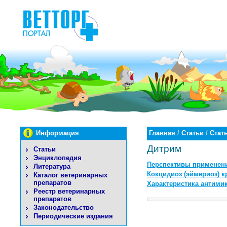
Информация
Главная
/
Статьи
/
Стат
Дитрим
Статьи
Энциклопедия
Перспективы применен
Литература
Кокцидиоз (эймериоз) 
Каталог ветеринарных
препаратов
Характеристика антими
Реестр ветеринарных
препаратов
Законодательство
Периодические издания