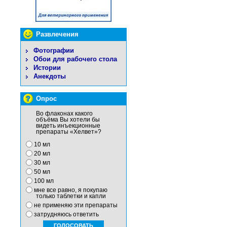
Развлечения
Фотографии
Обои для рабочего стола
Истории
Анекдоты
Опрос
Во флаконах какого
объёма Вы хотели бы
видеть инъекционные
препараты «Хелвет»?
10 мл
20 мл
30 мл
50 мл
100 мл
мне все равно, я покупаю
только таблетки и капли
не применяю эти препараты
затрудняюсь ответить