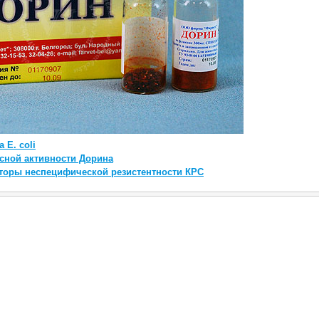
 E. coli
сной активности Дорина
торы неспецифической резистентности КРС