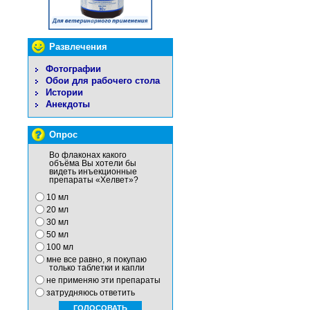
Развлечения
Фотографии
Обои для рабочего стола
Истории
Анекдоты
Опрос
Во флаконах какого
объёма Вы хотели бы
видеть инъекционные
препараты «Хелвет»?
10 мл
20 мл
30 мл
50 мл
100 мл
мне все равно, я покупаю
только таблетки и капли
не применяю эти препараты
затрудняюсь ответить