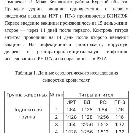
комплексе «1 Мая» Беловского района Курской области.
Препарат дорин вводили одновременно с первым
введением вакцины ИРТ и ПГ-3 производства ВНИИЗЖ.
Первое введение вакцины производилось на 15 день жизни,
второе — через 14 дней после первого. Контроль титров
антител проводили на 14 день после второго введения
вакцины. На инфекционный ринотрахеит, вирусную
диарею и респираторно-синцитиальную инфекцию
исследовании в РНТГА, а на парагрипп — в РЗГА.
Таблица 1. Данные серологического исследования
сыворотки крови телят.
Группа животных
№ п/п
Титры антител
ИРТ
ВД
РС
ПГ-3
Подопытная
1
1:64
1:128
1:64
1:16
группа
2
1:128
1:128
1:256
1:16
3
1:64
1:256
1:512
1:32
4
1:128
1:256
1:512
1:32