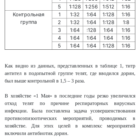
5
1:128
1:256
1:512
1:16
Контрольная
1
1:32
1:64
1:128
1:16
группа
2
1:32
1:64
1:128
1:8
3
1:64
:128
1:64
1:16
4
1:64
1:64
1:64
1:16
5
1:64
1:64
1:128
1:16
Как видно из данных, представленных в таблице 1, титр
антител в подопытной группе телят, где вводился дорин,
был выше контрольной в 1,5 – 3 раза.
В хозяйстве «1 Мая» в последние годы резко увеличился
отход телят по причине респираторных вирусных
инфекции. Была поставлена задача усовершенствования
противоэпизоотических мероприятий, проводимых в
хозяйстве. Для этих целей в комплекс мероприятий
включили антибиотик дорин.