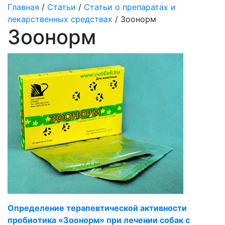
Главная
/
Статьи
/
Статьи о препаратах и
лекарственных средствах
/ Зоонорм
Зоонорм
Определение терапевтической активности
пробиотика «Зоонорм» при лечении собак с