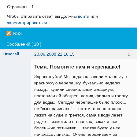
Страницы
1
Регистрация
Чтобы отправить ответ, вы должны
войти
или
Вход
зарегистрироваться
RSS
Сообщений [ 10 ]
20.06.2008 21:16:15
1
Николай
Зарегистрированный
пользователь
Тема: Помогите нам и черепашке!
Неактивен
Здравствуйте! Мы недавно завели маленькую
красноухую черепашку, буквально неделю
назад... купили специальный аквариум,
поставили ей обогрев, домик, фильтр и грелку
для воды... Сегодня черепашке было плохо...
ее "выворачивало"... потом, она постоянно
лежит на суше и греется, сама в воду лезет
редко.... заметили на лапках, веках и шее
беленькие пятнышки.... так как будто у нее
началась линька... Очень переживаем за