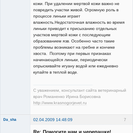
кожи. При удалении мертвой кожи важно не
повредить участки живой. Огромную роль в
процессе линьки играет
влажность.Недостаточная влажность во время
линьки приводит к присыханию отдельных
участков мертвой кожи с последующим
образованием язв. Особенно часто такие
проблемы возникают на гребне и кончике
хвоста. Поэтому при первых признаках
начинающейся линьки, периодически
опрыскивайте игуану водой или ежедневно
купайте в теплой воде.
С уважением, консультант сайта ветеринарный
врач Романенко Ирина Борисовна
http://www.krasnogorjevet.ru
02.04.2009 14:48:09
7
Da_sha
Зарегистрированный
пользователь
Re: Помогите нам и черепашке!