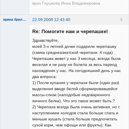
врач Глушкова Инна Владимировна
22.09.2008 12:43:40
3
ирина брилевская
Зарегистрированный
пользователь
Re: Помогите нам и черепашке!
Неактивен
Здравствуйте,
моей 3-х летней дочке подарили черепашку
(самка среднеазиатской черепахи, 4 года) .
Черепашка живет у нас 3 месяца, всегда была
веселая и не разу не болела за весь период
нахождения у нас. На сегодняшний день у нас
два влпроса:
1) После купания у черепахи были (один раз)
выделения ввиде белой сформировавшейся
массы-слизи (наподобые недоваренного
яичного белка). Что это такое может быть:?
2) Черепаха всегда была очень активная, но с
наступлением холодов стала больше спать и
меньше кушать (стала больше предпочитать
сухой корм, чем офощи или фрукты). Как