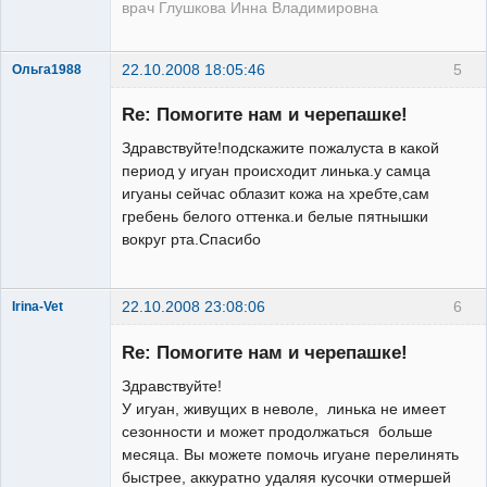
врач Глушкова Инна Владимировна
22.10.2008 18:05:46
5
Ольга1988
Зарегистрированный
пользователь
Re: Помогите нам и черепашке!
Неактивен
Здравствуйте!подскажите пожалуста в какой
период у игуан происходит линька.у самца
игуаны сейчас облазит кожа на хребте,сам
гребень белого оттенка.и белые пятнышки
вокруг рта.Спасибо
22.10.2008 23:08:06
6
Irina-Vet
Re: Помогите нам и черепашке!
Здравствуйте!
У игуан, живущих в неволе, линька не имеет
сезонности и может продолжаться больше
Модератор
месяца. Вы можете помочь игуане перелинять
Неактивен
быстрее, аккуратно удаляя кусочки отмершей