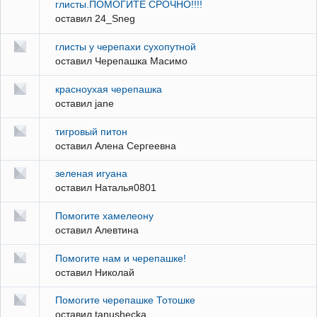
глисты.ПОМОГИТЕ СРОЧНО!!!!
оставил
24_Sneg
глисты у черепахи сухопутной
оставил
Черепашка Масимо
красноухая черепашка
оставил
jane
тигровый питон
оставил
Алена Сергеевна
зеленая игуана
оставил
Наталья0801
Помогите хамелеону
оставил
Алевтина
Помогите нам и черепашке!
оставил
Николай
Помогите черепашке Тотошке
оставил
tanushecka