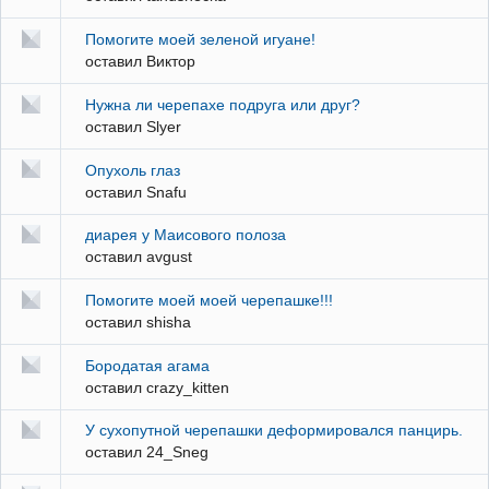
Помогите моей зеленой игуане!
оставил
Виктор
Нужна ли черепахе подруга или друг?
оставил
Slyer
Опухоль глаз
оставил
Snafu
диарея у Маисового полоза
оставил
avgust
Помогите моей моей черепашке!!!
оставил
shisha
Бородатая агама
оставил
crazy_kitten
У сухопутной черепашки деформировался панцирь.
оставил
24_Sneg