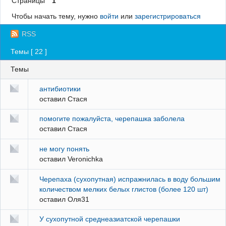
Страницы
1
Регистрация
Чтобы начать тему, нужно
войти
или
зарегистрироваться
Вход
RSS
Темы [ 22 ]
Темы
антибиотики
оставил
Стася
помогите пожалуйста, черепашка заболела
оставил
Стася
не могу понять
оставил
Veronichka
Черепаха (сухопутная) испражнилась в воду большим
количеством мелких белых глистов (более 120 шт)
оставил
Оля31
У сухопутной среднеазиатской черепашки