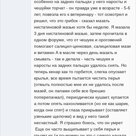
особенно на задних пальцах у него наросты и
чешуйки торчат - он правда уже в возрасте - 5-6
лет, повезла его к ветеринару - тот осмотрел и
решил, что это грибок - сказал мазать
нистатиновой мазью хотя бы неделю. Я мазала
3 дня нистатиновой мазью, затем прочитала в
одном форуме, что от чешуек и ороговений
помогают салицил-цинковая, салициловая мази
и витамин А в масле через день мазать и
смывать - так и делала - часть чешуек и
наросты на задних пальцах удалось снять. Но
теперь кенар как то горбится, слегка опускает
крылья, все время пытается чистить перья
(отмыть полностью мне их не удалось после
мазей, он лапами себе все брюшко
поперепачкал), периодически кушает, купается
а потом опять нахохливается (но не как шарик,
когда они спят) и глаза прикрывает (оставляет
узенькие щелочки) и вид у него такой
несчастный. Я страшно боюсь, что он умрет
Еще он часто выщипывает у себя перья и
грызет их (и по-моему он это с самого начала