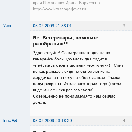
врач Романенко Ирина Борисовна
http://www.krasnogorjevet.ru
05.02.2009 21:38:01
3
Vum
Зарегистрированный
пользователь
Re: Ветеринары, помогите
Неактивен
разобраться!!!
Здравствуйте! Со вчерашнего дня наша
канарейка большую часть дня сидит в
углу(уткнув клюв в дальний угол клетки) . Спит
не как раньше , сидя на одной лапке на
жердочке, а на полу на обеих лапках .Глазки
полуприкрыты. Из клювика торчит еда (таком
виде мы ее неск.раз замечали).
Совершенно не понимаем,что нам сейчас
делать!!
05.02.2009 23:18:20
4
Irina-Vet