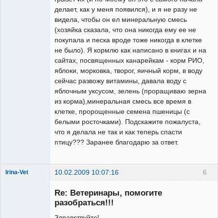
делает, как у меня появился), и я не разу не
видела, чтобы он ел минеральную смесь
(хозяйка сказала, что она никогда ему ее не
покупала и песка вроде тоже никогда в клетке
не было). Я кормлю как написано в книгах и на
сайтах, посвященных канарейкам - корм РИО,
яблоки, морковка, творог, яичный корм, в воду
сейчас развожу витамины, давала воду с
яблочным уксусом, зелень (проращиваю зерна
из корма),минеральная смесь все время в
клетке, пророщенные семена пшеницы (с
белыми росточками). Подскажите пожалуста,
что я делала не так и как теперь спасти
птицу??? Заранее благодарю за ответ.
10.02.2009 10:07:16
6
Irina-Vet
Re: Ветеринары, помогите
разобраться!!!
Здравствуйте!