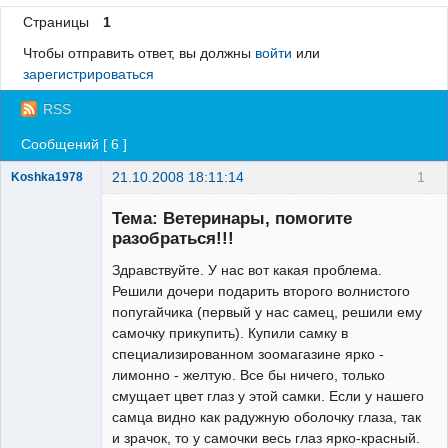
Страницы
1
Регистрация
Чтобы отправить ответ, вы должны
войти
или
Вход
зарегистрироваться
RSS
Сообщений [ 6 ]
21.10.2008 18:11:14
1
Koshka1978
Зарегистрированный
пользователь
Тема: Ветеринары, помогите
Неактивен
разобраться!!!
Здравствуйте. У нас вот какая проблема.
Решили дочери подарить второго волнистого
попугайчика (первый у нас самец, решили ему
самочку прикупить). Купили самку в
специализированном зоомагазине ярко -
лимонно - желтую. Все бы ничего, только
смущает цвет глаз у этой самки. Если у нашего
самца видно как радужную оболочку глаза, так
и зрачок, то у самочки весь глаз ярко-красный.