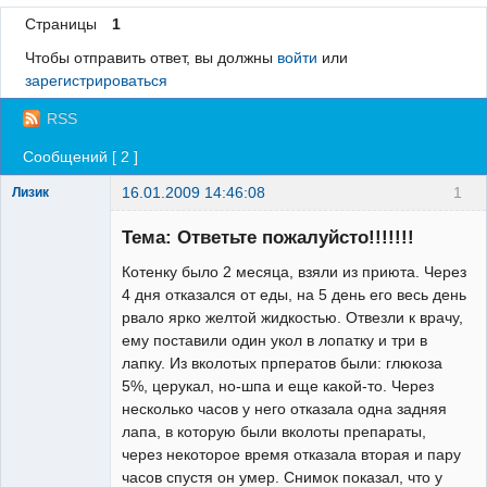
Страницы
1
Регистрация
Чтобы отправить ответ, вы должны
войти
или
Вход
зарегистрироваться
RSS
Сообщений [ 2 ]
16.01.2009 14:46:08
1
Лизик
Зарегистрированный
пользователь
Тема: Ответьте пожалуйсто!!!!!!!
Неактивен
Котенку было 2 месяца, взяли из приюта. Через
4 дня отказался от еды, на 5 день его весь день
рвало ярко желтой жидкостью. Отвезли к врачу,
ему поставили один укол в лопатку и три в
лапку. Из вколотых прператов были: глюкоза
5%, церукал, но-шпа и еще какой-то. Через
несколько часов у него отказала одна задняя
лапа, в которую были вколоты препараты,
через некоторое время отказала вторая и пару
часов спустя он умер. Снимок показал, что у