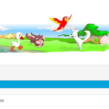
д
!!!