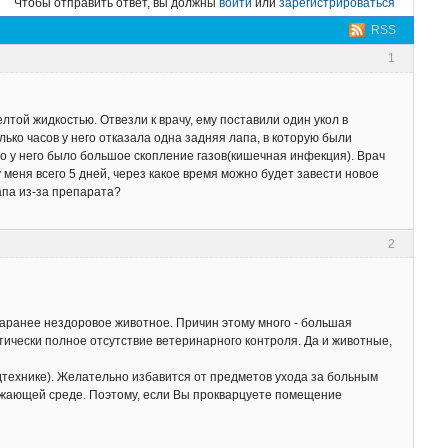
Чтобы отправить ответ, вы должны
войти
или
зарегистрироваться
RSS
1
елтой жидкостью. Отвезли к врачу, ему поставили один укол в
лько часов у него отказала одна задняя лапа, в которую были
то у него было большое скопление газов(кишечная инфекция). Врач
 меня всего 5 дней, через какое время можно будет завести новое
апа из-за препарата?
2
аранее нездоровое животное. Причин этому много - большая
ически полное отсутствие ветеринарного контроля. Да и животные,
технике). Желательно избавится от предметов ухода за больным
ружающей среде. Поэтому, если Вы прокварцуете помещение