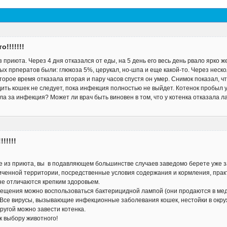
!!!!!!!
 приюта. Через 4 дня отказался от еды, на 5 день его весь день рвало ярко ж
отых прператов были: глюкоза 5%, церукал, но-шпа и еще какой-то. Через неско
орое время отказала вторая и пару часов спустя он умер. Снимок показал, ч
одить кошек не следует, пока инфекция полностью не выйдет. Котенок пробыл у
а за инфекция? Может ли врач быть виновен в том, что у котенка отказала л
!!!!!
 из приюта, вы в подавляющем большинстве случаев заведомо берете уже з
иченной территории, посредственные условия содержания и кормления, практ
е отличаются крепким здоровьем.
ещения можно воспользоваться бактерицидной лампой (они продаются в мед
.д. Все вирусы, вызывающие инфекционные заболевания кошек, нестойки в ок
другой можно завести котенка.
к выбору животного!