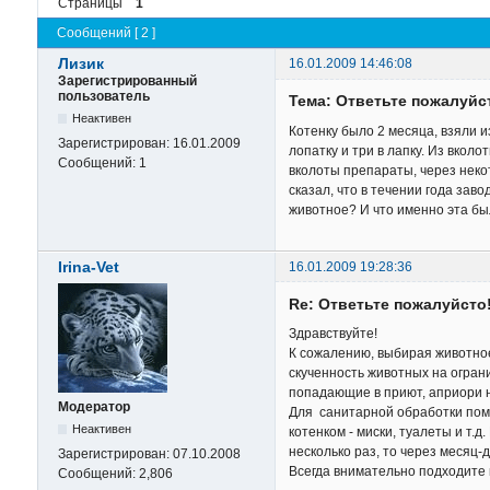
Страницы
1
Сообщений [ 2 ]
Лизик
16.01.2009 14:46:08
Зарегистрированный
пользователь
Тема: Ответьте пожалуйсто
Неактивен
Котенку было 2 месяца, взяли из
Зарегистрирован:
16.01.2009
лопатку и три в лапку. Из вкол
Сообщений:
1
вколоты препараты, через некот
сказал, что в течении года зав
животное? И что именно эта был
Irina-Vet
16.01.2009 19:28:36
Re: Ответьте пожалуйсто!!
Здравствуйте!
К сожалению, выбирая животное
скученность животных на огран
попадающие в приют, априори н
Модератор
Для санитарной обработки пом
Неактивен
котенком - миски, туалеты и т
несколько раз, то через месяц-
Зарегистрирован:
07.10.2008
Всегда внимательно подходите 
Сообщений:
2,806