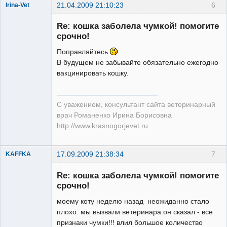
21.04.2009 21:10:23
6
Irina-Vet
Re: кошка заболела чумкой! помогите
срочно!
Поправляйтесь
В будущем не забывайте обязательно ежегодно
Модератор
вакцинировать кошку.
Неактивен
С уважением, консультант сайта ветеринарный
врач Романенко Ирина Борисовна
http://www.krasnogorjevet.ru
17.09.2009 21:38:34
7
KAFFKA
Зарегистрированный
пользователь
Re: кошка заболела чумкой! помогите
Неактивен
срочно!
моему коту неделю назад неожиданно стало
плохо. мы вызвали ветеринара.он сказал - все
признаки чумки!!! влил большое количество