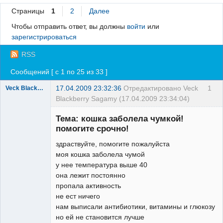
Страницы
1
2
Далее
Регистрация
Чтобы отправить ответ, вы должны
войти
или
Вход
зарегистрироваться
RSS
Сообщений [ с 1 по 25 из 33 ]
17.04.2009 23:32:36
Отредактировано Veck
1
Veck Blackberry Sagamy
Blackberry Sagamy (17.04.2009 23:34:04)
Зарегистрированный
пользователь
Тема: кошка заболела чумкой!
Неактивен
помогите срочно!
здраствуйте, помогите пожалуйста
моя кошка заболела чумой
у нее температура выше 40
она лежит постоянно
пропала активность
не ест ничего
нам выписали антибиотики, витамины и глюкозу
но ей не становится лучше