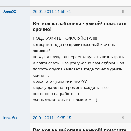
26.01.2011 14:58:41
8
Анна52
Зарегистрированный
пользователь
Re: кошка заболела чумкой! помогите
Неактивен
срочно!
ПОДСКАЖИТЕ ПОЖАЛУЙСТА!!!!!
котику нет года,не привит,веселый и очень
активный...
но 4 дня назад он перестал кушать,пить,играть
и почти спать...изо рта ужасно пахнет,брюшная
полость опухла,кашляет,а когда хочет мурчать
хрипит...
может это чумка или что???
к врачу даже нет времени сходить...все
постоянно на работе...:(
очень жалко котика...помогите...:(
26.01.2011 19:35:15
9
Irina-Vet
Re: кошка заболела чумкой! помогите