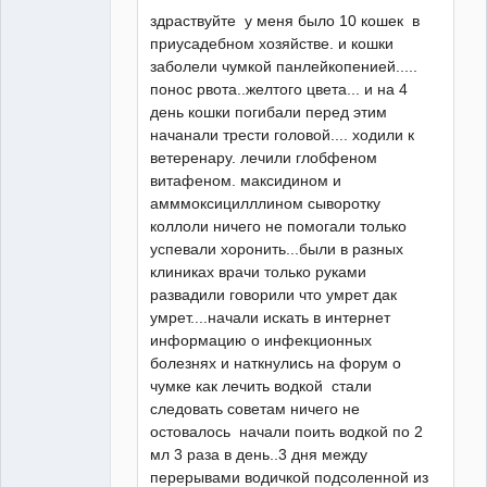
здраствуйте у меня было 10 кошек в
приусадебном хозяйстве. и кошки
заболели чумкой панлейкопенией.....
понос рвота..желтого цвета... и на 4
день кошки погибали перед этим
начанали трести головой.... ходили к
ветеренару. лечили глобфеном
Зарегистрированный
витафеном. максидином и
пользователь
амммоксицилллином сыворотку
Неактивен
коллоли ничего не помогали только
успевали хоронить...были в разных
клиниках врачи только руками
развадили говорили что умрет дак
умрет....начали искать в интернет
информацию о инфекционных
болезнях и наткнулись на форум о
чумке как лечить водкой стали
следовать советам ничего не
остовалось начали поить водкой по 2
мл 3 раза в день..3 дня между
перерывами водичкой подсоленной из