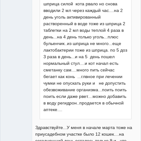
шприца силой кота рвало но снова
вводили 2 мл через каждый час....на 2
день уголь активированный
растворенный в воде тоже из шприца 2
таблетки на 2 мл воды теплой 4 раза в
день...на 4 день только уголь...плюс
бульенчик..из шприца не много...еще
лактобактерии тоже из шприца. по 5 доз
3 раза в день...и на 5 день пошел
нормальный стул....и кот начал есть
сметанку сам....много пить сейчас
бегает как конь ...глвное при лечении
чумки не опускать руки и не допустить
обезвоживание организма...поить поить
поить если даже рвет....можно добавить
в воду регидрон..продается в обычной
аптеке....
Здравствуйте...У меня в начале марта тоже на
приусадебном участке было 12 кошек....на
сегоднящний день осталось только 9 и , что