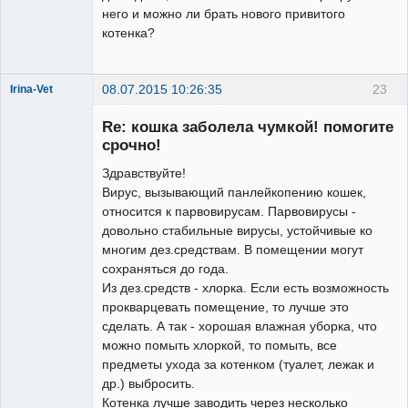
него и можно ли брать нового привитого
котенка?
08.07.2015 10:26:35
23
Irina-Vet
Re: кошка заболела чумкой! помогите
срочно!
Здравствуйте!
Вирус, вызывающий панлейкопению кошек,
Модератор
относится к парвовирусам. Парвовирусы -
Неактивен
довольно стабильные вирусы, устойчивые ко
многим дез.средствам. В помещении могут
сохраняться до года.
Из дез.средств - хлорка. Если есть возможность
прокварцевать помещение, то лучше это
сделать. А так - хорошая влажная уборка, что
можно помыть хлоркой, то помыть, все
предметы ухода за котенком (туалет, лежак и
др.) выбросить.
Котенка лучше заводить через несколько