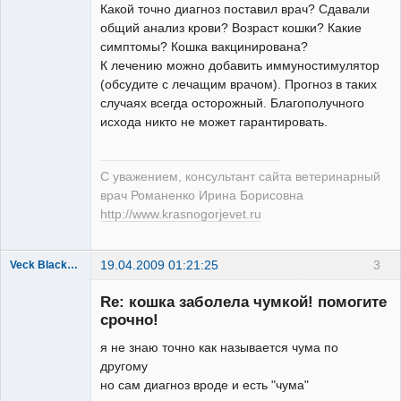
Модератор
Какой точно диагноз поставил врач? Сдавали
Неактивен
общий анализ крови? Возраст кошки? Какие
симптомы? Кошка вакцинирована?
К лечению можно добавить иммуностимулятор
(обсудите с лечащим врачом). Прогноз в таких
случаях всегда осторожный. Благополучного
исхода никто не может гарантировать.
С уважением, консультант сайта ветеринарный
врач Романенко Ирина Борисовна
http://www.krasnogorjevet.ru
19.04.2009 01:21:25
3
Veck Blackberry Sagamy
Зарегистрированный
пользователь
Re: кошка заболела чумкой! помогите
Неактивен
срочно!
я не знаю точно как называется чума по
другому
но сам диагноз вроде и есть "чума"