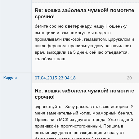
Зарегистрированный
пользователь
Re: кошка заболела чумкой! помогите
Неактивен
срочно!
бегите срочно к ветеринару, нашу Нюшеньку
вытащили и вам помогут. мы неделю
прокалывали глюкозой, гамавитом, цирукалом и
циклофероном. правильную дозу назначил вет
врач. выходили за 5 дней. сейчас отьедается,
колобочек наш
07.04.2015 23:04:18
20
Кируля
Зарегистрированный
пользователь
Re: кошка заболела чумкой! помогите
Неактивен
срочно!
здравствуйте.. Хочу рассказать свою историю. У
меня замечательный котик, мраморный бенгал.
Привезли в МСК из другого города. Уже с одной
прививкой и проглистогоненный. Пришла в
ветклинику делать ревакцинация и сразу от