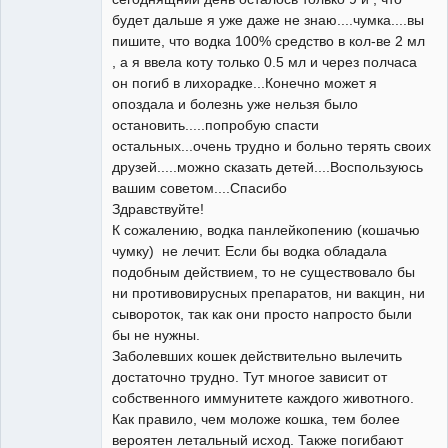
будет дальше я уже даже не знаю....чумка....вы
пишите, что водка 100% средство в кол-ве 2 мл
, а я ввела коту только 0.5 мл и через полчаса
он погиб в лихорадке...Конечно может я
опоздала и болезнь уже нельзя было
остановить.....попробую спасти
остальных...очень трудно и больно терять своих
друзей.....можно сказать детей....Воспользуюсь
вашим советом....Спасибо
Здравствуйте!
К сожалению, водка панлейкопению (кошачью
чумку) не лечит. Если бы водка обладала
подобным действием, то не существовало бы
ни противовирусных препаратов, ни вакцин, ни
сывороток, так как они просто напросто были
бы не нужны.
Заболевших кошек действительно вылечить
достаточно трудно. Тут многое зависит от
собственного иммунитете каждого животного.
Как правило, чем моложе кошка, тем более
вероятен летальный исход. Также погибают