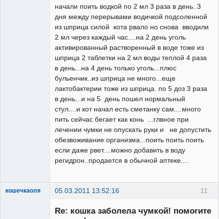
начали поить водкой по 2 мл 3 раза в день..3
дня между перерывами водичкой подсоленной
из шприца силой кота рвало но снова вводили
2 мл через каждый час....на 2 день уголь
активированный растворенный в воде тоже из
шприца 2 таблетки на 2 мл воды теплой 4 раза
в день...на 4 день только уголь...плюс
бульенчик..из шприца не много...еще
лактобактерии тоже из шприца. по 5 доз 3 раза
в день...и на 5 день пошел нормальный
стул....и кот начал есть сметанку сам....много
пить сейчас бегает как конь ...глвное при
лечении чумки не опускать руки и не допустить
обезвоживание организма...поить поить поить
если даже рвет....можно добавить в воду
регидрон..продается в обычной аптеке....
05.03.2011 13:52:16
11
кошечкаоля
Зарегистрированный
пользователь
Re: кошка заболела чумкой! помогите
Неактивен