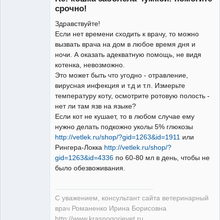
срочно!
Здравствуйте!
Если нет времени сходить к врачу, то можно
Модератор
вызвать врача на дом в любое время дня и
Неактивен
ночи. А оказать адекватную помощь, не видя
котенка, невозможно.
Это может быть что угодно - отравление,
вирусная инфекция и т.д и т.п. Измерьте
температуру коту, осмотрите ротовую полость -
нет ли там язв на языке?
Если кот не кушает, то в любом случае ему
нужно делать подкожно уколы 5% глюкозы
http://vetlek.ru/shop/?gid=1263&id=1911
или
Рингера-Локка
http://vetlek.ru/shop/?
gid=1263&id=4336
по 60-80 мл в день, чтобы не
было обезвоживания.
С уважением, консультант сайта ветеринарный
врач Романенко Ирина Борисовна
http://www.krasnogorjevet.ru