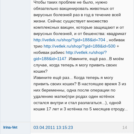
Чтобы таких проблем не было, нужно
обязательно вакцинировать животных от
вирусных болезней раз в год в течение всей
жизни. Сейчас существует множество
комплексных вакцин, которые защищают и от
вирусных болезней, и от бешенства: квадрикат
http://vetlek.ru/shop/?gid=188&id=704
, нобивак
трио
http://vetlek.ru/shop/?gid=188&id=500
+
нобивак рабиес
http://vetlek.ru/shop/?
gid=188&id=1147
.Извините, ещё раз...В моём
случае, когда теперь я могу привить своих
кошек?
Извините ещё раз... Когда теперь я могу
привить своих кошек? В настоящее время 3 из
них беременны, одна после операции по
удалению матки(при родах один котёнок
остался внутри и стал разлагаться...), одной
кошке 17 лет и 3 котёнка по 5 месяцев отроду...
03.04.2011 13:15:23
14
Irina-Vet