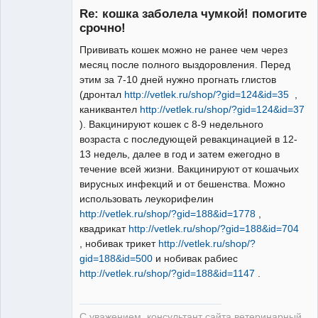
Re: кошка заболела чумкой! помогите
срочно!
Прививать кошек можно не ранее чем через
месяц после полного выздоровления. Перед
Модератор
этим за 7-10 дней нужно прогнать глистов
Неактивен
(дронтал
http://vetlek.ru/shop/?gid=124&id=35
,
каниквантел
http://vetlek.ru/shop/?gid=124&id=37
). Вакцинируют кошек с 8-9 недельного
возраста с последующей ревакцинацией в 12-
13 недель, далее в год и затем ежегодно в
течение всей жизни. Вакцинируют от кошачьих
вирусных инфекций и от бешенства. Можно
использовать леукорифелин
http://vetlek.ru/shop/?gid=188&id=1778
,
квадрикат
http://vetlek.ru/shop/?gid=188&id=704
, нобивак трикет
http://vetlek.ru/shop/?
gid=188&id=500
и нобивак рабиес
http://vetlek.ru/shop/?gid=188&id=1147
.
С уважением, консультант сайта ветеринарный