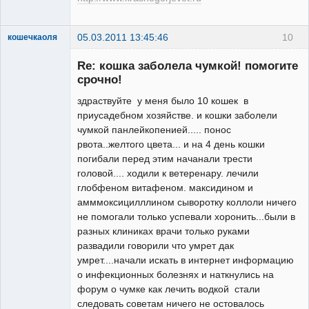
05.03.2011 13:45:46
10
кошечкаоля
Зарегистрированный
пользователь
Re: кошка заболела чумкой! помогите
Неактивен
срочно!
здраствуйте у меня было 10 кошек в
приусадебном хозяйстве. и кошки заболели
чумкой панлейкопенией..... понос
рвота..желтого цвета... и на 4 день кошки
погибали перед этим начанали трести
головой.... ходили к ветеренару. лечили
глобфеном витафеном. максидином и
амммоксицилллином сыворотку коллоли ничего
не помогали только успевали хоронить...были в
разных клиниках врачи только руками
развадили говорили что умрет дак
умрет....начали искать в интернет информацию
о инфекционных болезнях и наткнулись на
форум о чумке как лечить водкой стали
следовать советам ничего не остовалось