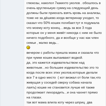
глюкозы, наколол 7какихто уколов . обошлось в
очень кругленькую cумму.на следующий день
должны были приехать взять кровь на анализы,
тоже не за дёшево.когда ветеринар уходил, то
сказал что 50% кошек погибает.тут я подумала
что моему коту конец....ведь за все 3 года
которые он у меня живёт никогда с ним не было
ничего подобного, да и вообще у нас как член
семьи , жалко ведь...
вечером с работы пришла мама и сказала что
при чумке кошек выпаивают водкой.
да, это кажется издевательством над
животным...но большее издевательство это то
когда после всех этих уколов,которые делали
все 7 в одно место ( кот визжал от боли так,что
живущая у соседей сверху собака начала
лаять) кошке не становится лучше её также
продолжает лихорадить...и она чахнет прямо
на глазах.
так вот мама влила коту через шприц два