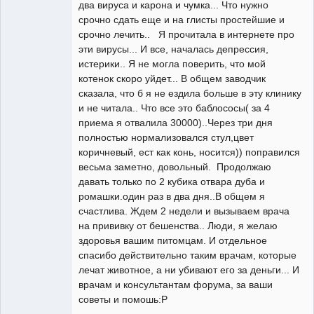
два вируса и карона и чумка... Что нужно
срочно сдать еще и на глисты простейшие и
срочно лечить.. Я прочитала в интернете про
эти вирусы... И все, началась депрессия,
истерики.. Я не могла поверить, что мой
котенок скоро уйдет... В общем заводчик
сказала, что б я не ездила больше в эту клинику
и не читала.. Что все это баблососы( за 4
приема я отвалила 30000)..Через три дня
полностью нормализовался стул,цвет
коричневый, ест как конь, носится)) поправился
весьма заметно, довольный. Продолжаю
давать только по 2 кубика отвара дуба и
ромашки.один раз в два дня..В общем я
счастлива. Ждем 2 недели и вызываем врача
на прививку от бешенства.. Люди, я желаю
здоровья вашим питомцам. И отдельное
спасибо действительно таким врачам, которые
лечат животное, а ни убивают его за деньги... И
врачам и консультантам форума, за ваши
советы и помошь:P