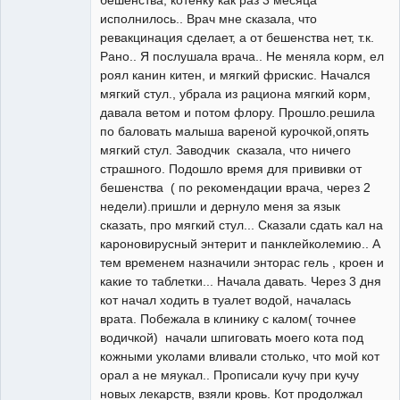
бешенства, котенку как раз 3 месяца
исполнилось.. Врач мне сказала, что
ревакцинация сделает, а от бешенства нет, т.к.
Рано.. Я послушала врача.. Не меняла корм, ел
роял канин китен, и мягкий фрискис. Начался
мягкий стул., убрала из рациона мягкий корм,
давала ветом и потом флору. Прошло.решила
по баловать малыша вареной курочкой,опять
мягкий стул. Заводчик сказала, что ничего
страшного. Подошло время для прививки от
бешенства ( по рекомендации врача, через 2
недели).пришли и дернуло меня за язык
сказать, про мягкий стул... Сказали сдать кал на
кароновирусный энтерит и панклейколемию.. А
тем временем назначили энторас гель , кроен и
какие то таблетки... Начала давать. Через 3 дня
кот начал ходить в туалет водой, началась
врата. Побежала в клинику с калом( точнее
водичкой) начали шпиговать моего кота под
кожными уколами вливали столько, что мой кот
орал а не мяукал.. Прописали кучу при кучу
новых лекарств, взяли кровь. Кот продолжал