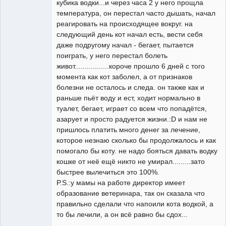
кубика водки...и через часа 2 у него прощла
температура, он перестал часто дышать, начал
реагировать на происходящее вокруг. на
следующий день кот начал есть, вести себя
даже подругому начал - бегает, пытается
поиграть, у него перестал болеть
живот.................короче прошло 6 дней с того
момента как кот заболел, а от признаков
болезни не осталось и следа. он также как и
раньше пьёт воду и ест, ходит нормально в
туалет, бегает, играет со всем что попадётся,
азарует и просто радуется жизни.:D и нам не
пришлось платить много денег за лечение,
которое незнаю сколько бы продолжалось и как
помогало бы коту. не надо бояться давать водку
кошке от неё ещё никто не умирал.........зато
быстрее вылечиться это 100%.
P.S.:у мамы на работе директор имеет
образование ветеринара, так он сказала что
правильно сделали что напоили кота водкой, а
то бы лечили, а он всё равно бы сдох...