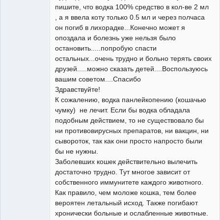
пишите, что водка 100% средство в кол-ве 2 мл
, а я ввела коту только 0.5 мл и через полчаса
он погиб в лихорадке...Конечно может я
опоздала и болезнь уже нельзя было
остановить.....попробую спасти
Зарегистрированный
остальных...очень трудно и больно терять своих
пользователь
друзей.....можно сказать детей....Воспользуюсь
Неактивен
вашим советом....Спасибо
Здравствуйте!
К сожалению, водка панлейкопению (кошачью
чумку) не лечит. Если бы водка обладала
подобным действием, то не существовало бы
ни противовирусных препаратов, ни вакцин, ни
сывороток, так как они просто напросто были
бы не нужны.
Заболевших кошек действительно вылечить
достаточно трудно. Тут многое зависит от
собственного иммунитете каждого животного.
Как правило, чем моложе кошка, тем более
вероятен летальный исход. Также погибают
хронически больные и ослабленные животные.