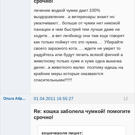
срочно!
лечение водкой чумки дает 100%
выздоравление...а ветеренары знают но
умалчивают... больше от чумки нет никокой
панацеи и чем быстрей тем лучше даже не
ходите....в вет лечбницу они там еще говорят
как только поймут что это чумка.... Убирайте
своего заразного кота......ждите не умрет то
радуйтесь или будут лечить всякой фигней а
животному только хуже и хуже одна выкачка
денег...а животного жалко поэтому идешь на
крайние меры которые оказваются
спасительными!!!!!!
01.04.2011 16:55:27
12
Ольга Абрамова
Re: кошка заболела чумкой! помогите
срочно!
кошечкаоля пишет: