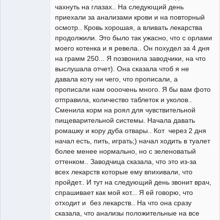
чахнуть на глазах.. На следующий день
приехали за анализами крови и на повторный
осмотр.. Кровь хорошая, а вливать лекарства
продолжили. Это было так ужасно, что с орлами
моего котенка и я ревела.. Он похудел за 4 дня
на грамм 250... Я позвонила заводчики, на что
выслушала отчет). Она сказала чтоб я не
давала коту ни чего, что прописали, а
прописали нам оооочень много. Я бы вам фото
отправила, количество таблеток и уколов..
Сменила корм на роял для чувствительной
пищеварительной системы. Начала давать
ромашку и кору дуба отвары.. Кот через 2 дня
начал есть, пить, играть;) начал ходить в туалет
более менее нормально, но с зеленоватый
оттенком.. Заводчица сказала, что это из-за
всех лекарств которые ему впихивали, что
пройдет.. И тут на следующий день звонит врач,
спрашивает как мой кот... Я ей говорю, что
отходит и без лекарств.. На что она сразу
сказала, что анализы положительные на все