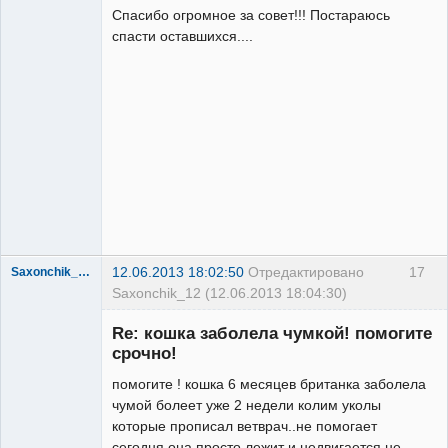
Спасибо огромное за совет!!! Постараюсь
спасти оставшихся....
Зарегистрированный
пользователь
Неактивен
12.06.2013 18:02:50
Отредактировано
17
Saxonchik_12
Saxonchik_12 (12.06.2013 18:04:30)
Зарегистрированный
пользователь
Re: кошка заболела чумкой! помогите
Неактивен
срочно!
помогите ! кошка 6 месяцев британка заболела
чумой болеет уже 2 недели колим уколы
которые прописал ветврач..не помогает
сегодня она просто лежит и недвигается не