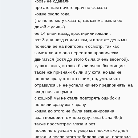
кровь не сдавали
про это нам ничего врач не сказала
кошке около года
(точно не могу сказать, так как мы взяли ее
дикой с улицы)
ее 14 дней назад простирилизовали..
вот 3 дня назд сняли швы, и в тот же день мы
понесли ее на повторный осмотр, так как
заметели что она перестала практически
двигаться (хотя до этого была очень веселой),
кушать, пить, и глаза были очень блестящие
такие же признаки были и у кота, но мы не
поняли сразу что это с ним, подумали что
отравился.. и не успели ничего предпринять, на
след ночь он умер
с кошкой мы не стали повторять ошибок и
понесли сразу же к врачу
кошка до этого не была вакцинирована
врач померил температуру.. она была 40,5
также просмотрел глаза и рот
после чего узнав что умер кот несколько дней
назад, и после этого заболела кошка, поставил