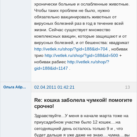
хронически больные и ослабленные животные.
Чтобы таких проблем не было, нужно
обязательно вакцинировать животных от
вирусных болезней раз в год в течение всей
жизни. Сейчас существует множество
комплексных вакцин, которые защищают и от
вирусных болезней, и от бешенства: квадрикат
http://vetlek.ru/shop/?gid=188&id=704
, нобивак
трио
http://vetlek.ru/shop/?gid=188&id=500
+
нобивак рабиес
http://vetlek.ru/shop/?
gid=188&id=1147
.
02.04.2011 01:42:21
13
Ольга Абрамова
Re: кошка заболела чумкой! помогите
срочно!
Здравствуйте...У меня в начале марта тоже на
приусадебном участке было 12 кошек....на
сегоднящний день осталось только 9 и , что
будет дальше я уже даже не знаю....чумка....вы