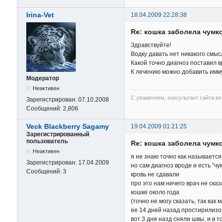
Irina-Vet
18.04.2009 22:28:38
Re: кошка заболела чумк
Здравствуйте!
Водку давать нет никакого смыс
Какой точно диагноз поставил 
К лечению можно добавить имму
Модератор
Неактивен
С уважением, консультант сайта в
Зарегистрирован:
07.10.2008
Сообщений:
2,806
Veck Blackberry Sagamy
19.04.2009 01:21:25
Зарегистрированный
пользователь
Re: кошка заболела чумк
Неактивен
я не знаю точно как называется
Зарегистрирован:
17.04.2009
но сам диагноз вроде и есть "чу
Сообщений:
3
кровь не сдавали
про это нам ничего врач не ска
кошке около года
(точно не могу сказать, так как 
ее 14 дней назад простирилизо
вот 3 дня назд сняли швы, и в 