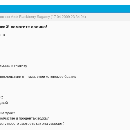
вано Veck Blackberry Sagamy (17.04.2009 23:34:04)
мкой! помогите срочно!
ста
амины и глюкозу
последствии от чумы, умер котенок,ее братик
((
одкой
еще хуже?
 колчистве и процентах водка?
 могу просто смотреть как она умирает(