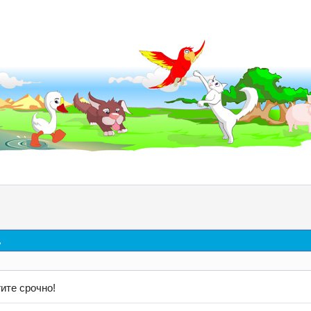
д
ите срочно!