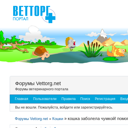
Форумы Vettorg.net
Форумы ветеринарного портала
Главная
Пользователи
Правила
Поиск
Регистрация
Вхо
Вы не вошли.
Пожалуйста, войдите или зарегистрируйтесь.
»
кошка заболела чумкой! помог
Форумы Vettorg.net
»
Кошки