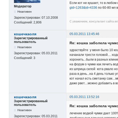
Если кот не кушает, то в любо
Модератор
gid=1263&id=4336
по 60-80 мл 
Неактивен
Зарегистрирован:
07.10.2008
С уважением, консультант сайта в
Сообщений:
2,806
кошечкаоля
05.03.2011 13:45:46
Зарегистрированный
пользователь
Re: кошка заболела чумк
Неактивен
здраствуйте у меня было 10 кош
Зарегистрирован:
05.03.2011
начанали трести головой.... х
Сообщений:
3
хоронить...были в разных клини
на форум о чумке как лечить во
из шприца силой кота рвало но 
раза в день...на 4 день только 
кот начал есть сметанку сам....
даже рвет....можно добавить в в
кошечкаоля
05.03.2011 13:52:16
Зарегистрированный
пользователь
Re: кошка заболела чумк
Неактивен
лечение водкой чумки дает 100%
Зарегистрирован:
05.03.2011
лечбницу они там еще говорят ка