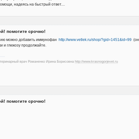
омощи, надеясь на быстрый ответ....
ой! помогите срочно!
ению можно добавить иммунофан
http://www.vetlek.ru/shop/?gid=1451&id=99
(он
и и глюкозу продолжайте.
етеринарный врач Романенко Ирина Борисовна
http://www.krasnogorjevet.ru
ой! помогите срочно!