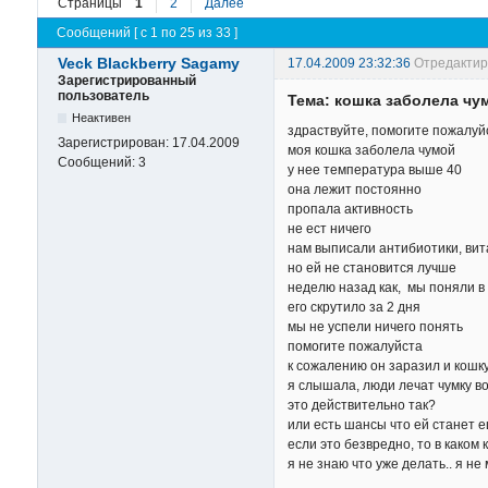
Страницы
1
2
Далее
Сообщений [ с 1 по 25 из 33 ]
Veck Blackberry Sagamy
17.04.2009 23:32:36
Отредактиро
Зарегистрированный
пользователь
Тема: кошка заболела чу
Неактивен
здраствуйте, помогите пожалуй
Зарегистрирован:
17.04.2009
моя кошка заболела чумой
Сообщений:
3
у нее температура выше 40
она лежит постоянно
пропала активность
не ест ничего
нам выписали антибиотики, вит
но ей не становится лучше
неделю назад как, мы поняли в 
его скрутило за 2 дня
мы не успели ничего понять
помогите пожалуйста
к сожалению он заразил и кошку
я слышала, люди лечат чумку в
это действительно так?
или есть шансы что ей станет 
если это безвредно, то в каком
я не знаю что уже делать.. я не