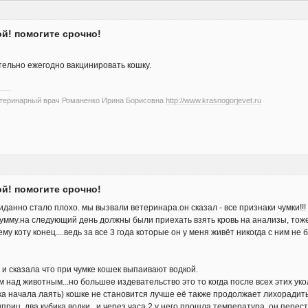
ой! помогите срочно!
ельно ежегодно вакцинировать кошку.
етеринарный врач Романенко Ирина Борисовна
http://www.krasnogorjevet.ru
ой! помогите срочно!
анно стало плохо. мы вызвали ветеринара.он сказал - все признаки чумки!!! 
умму.на следующий день должны были приехать взять кровь на анализы, тоже
му коту конец....ведь за все 3 года которые он у меня живёт никогда с ним не 
и сказала что при чумке кошек выпаивают водкой.
м над животным...но большее издевательство это то когда после всех этих укол
а начала лаять) кошке не становится лучше её также продолжает лихорадить.
шприц два кубика водки...и через часа 2 у него прощла температура, он перес