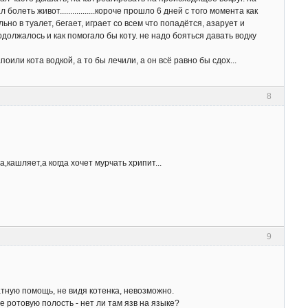
леть живот.................короче прошло 6 дней с того момента как
ьно в туалет, бегает, играет со всем что попадётся, азарует и
должалось и как помогало бы коту. не надо бояться давать водку
или кота водкой, а то бы лечили, а он всё равно бы сдох...
8
,кашляет,а когда хочет мурчать хрипит...
9
атную помощь, не видя котенка, невозможно.
е ротовую полость - нет ли там язв на языке?