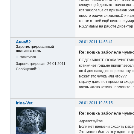
следующий день кот начал есть, в
кот заболел, а от признаков бол
просто радуется жизни.:D и нам
кошке от неё ещё никто не умира
P.S.:у мамы на работе директор
Анна52
26.01.2011 14:58:41
Зарегистрированный
пользователь
Re: кошка заболела чумк
Неактивен
ПОДСКАЖИТЕ ПОЖАЛУЙСТА!!!!
Зарегистрирован:
26.01.2011
котику нет года,не привит,весел
Сообщений:
1
но 4 дня назад он перестал куша
может это чумка или что???
к врачу даже нет времени сходит
очень жалко котика...помогите...:
Irina-Vet
26.01.2011 19:35:15
Re: кошка заболела чумк
Здравствуйте!
Если нет времени сходить к вра
Это может быть что угодно - от