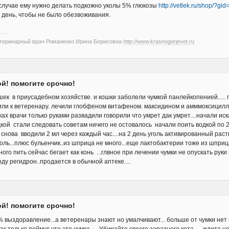
м случае ему нужно делать подкожно уколы 5% глюкозы
http://vetlek.ru/shop/?g
в день, чтобы не было обезвоживания.
етеринарный врач Романенко Ирина Борисовна
http://www.krasnogorjevet.ru
ой! помогите срочно!
ек в приусадебном хозяйстве. и кошки заболели чумкой панлейкопенией..... по
одили к ветеренару. лечили глобфеном витафеном. максидином и амммоксицилл
ках врачи только руками развадили говорили что умрет дак умрет....начали 
дкой стали следовать советам ничего не остовалось начали поить водкой по 
снова вводили 2 мл через каждый час....на 2 день уголь активированный рас
уголь...плюс бульенчик..из шприца не много...еще лактобактерии тоже из шприца
много пить сейчас бегает как конь ...глвное при лечении чумки не опускать ру
оду регидрон..продается в обычной аптеке....
ой! помогите срочно!
 выздоравление...а ветеренары знают но умалчивают... больше от чумки нет н
к только поймут что это чумка.... Убирайте своего заразного кота......ждите 