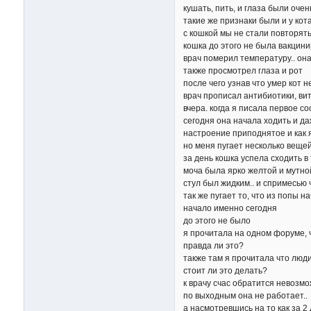
кушать, пить, и глаза были оче
такие же признаки были и у кота
с кошкой мы не стали повторять
кошка до этого не была вакцин
врач померил температуру.. она
также просмотрел глаза и рот
после чего узнав что умер кот н
врач прописал антибиотики, ви
вчера. когда я писала первое 
сегодня она начала ходить и д
настроение приподнятое и как 
но меня пугает несколько веще
за день кошка успела сходить в
моча была ярко желтой и мутно
стул был жидким.. и спримесью ч
так же пугает то, что из попы н
начало именно сегодня
до этого не было
я прочитала на одном форуме, ч
правда ли это?
также там я прочитала что люд
стоит ли это делать?
к врачу счас обратится невозм
по выходным она не работает..
а насмотревшись на то как за 2 