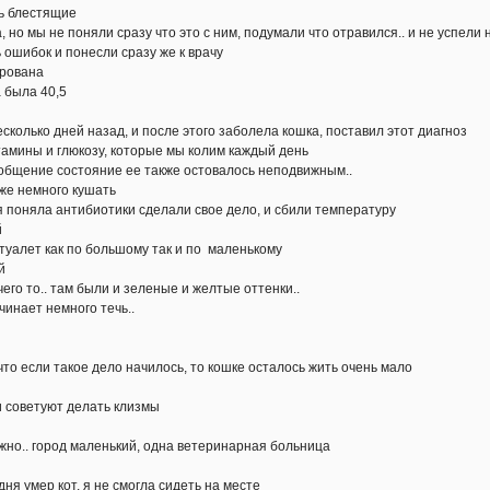
нь блестящие
, но мы не поняли сразу что это с ним, подумали что отравился.. и не успели
 ошибок и понесли сразу же к врачу
ирована
 была 40,5
есколько дней назад, и после этого заболела кошка, поставил этот диагноз
тамины и глюкозу, которые мы колим каждый день
сообщение состояние ее также остовалось неподвижным..
аже немного кушать
я поняла антибиотики сделали свое дело, и сбили температуру
й
 туалет как по большому так и по маленькому
й
его то.. там были и зеленые и желтые оттенки..
ачинает немного течь..
то если такое дело начилось, то кошке осталось жить очень мало
и советуют делать клизмы
ожно.. город маленький, одна ветеринарная больница
дня умер кот, я не смогла сидеть на месте