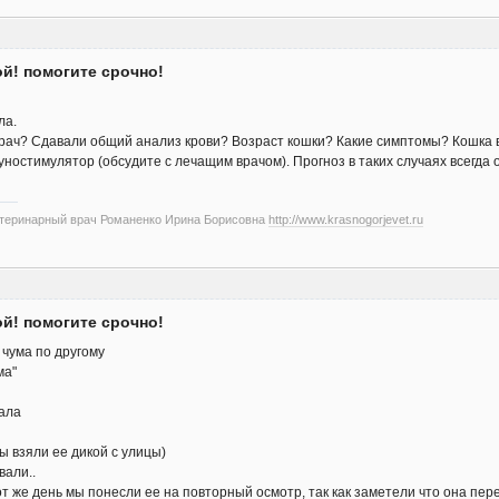
ой! помогите срочно!
ла.
врач? Сдавали общий анализ крови? Возраст кошки? Какие симптомы? Кошка
ностимулятор (обсудите с лечащим врачом). Прогноз в таких случаях всегда 
етеринарный врач Романенко Ирина Борисовна
http://www.krasnogorjevet.ru
ой! помогите срочно!
 чума по другому
ма"
зала
мы взяли ее дикой с улицы)
вали..
тот же день мы понесли ее на повторный осмотр, так как заметели что она пере