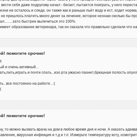
ести себя даже подругому начал - бегает, пытается поиграть, у него перестал бо
езни не осталось и следа. он также как и раньше пьёт воду и ест, ходит нормал
 не пришлось платить много денег за лечение, которое незнаю сколько бы про
л.........зато быстрее вылечиться это 100%.
 имеет образование ветеринара, так он сказала что правильно сделали что напо
ой! помогите срочно!
!
ый и очень активный...
ть,пить,играть и почти спать...изо рта ужасно пахнет,брюшная полость опухла
ь...все постоянно на работе...:(
(
ой! помогите срочно!
чу, то можно вызвать врача на дом в любое время дня и ночи. А оказать адекв
равление, вирусная инфекция и т.д и т.п. Измерьте температуру коту, осмотрит