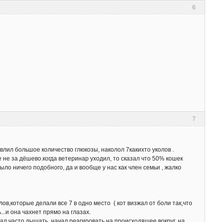
6
7
влил большое количество глюкозы, наколол 7какихто уколов .
 не за дёшево.когда ветеринар уходил, то сказал что 50% кошек
было ничего подобного, да и вообще у нас как член семьи , жалко
ов,которые делали все 7 в одно место ( кот визжал от боли так,что
..и она чахнет прямо на глазах.
тал часто дышать, начал реагировать на происходящее вокруг. на