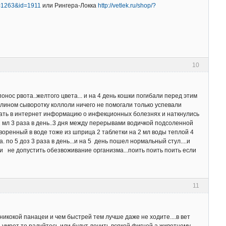
id=1263&id=1911
или Рингера-Локка
http://vetlek.ru/shop/?
10
нос рвота..желтого цвета... и на 4 день кошки погибали перед этим
лином сыворотку коллоли ничего не помогали только успевали
искать в интернет информацию о инфекционных болезнях и наткнулись
2 мл 3 раза в день..3 дня между перерывами водичкой подсоленной
творенный в воде тоже из шприца 2 таблетки на 2 мл воды теплой 4
. по 5 доз 3 раза в день...и на 5 день пошел нормальный стул....и
ки и не допустить обезвоживание организма...поить поить поить если
11
икокой панацеи и чем быстрей тем лучше даже не ходите....в вет
не умрет то радуйтесь или будут лечить всякой фигней а животному