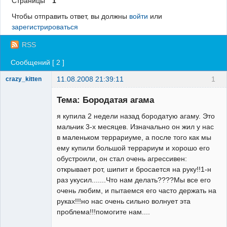
Страницы
1
Регистрация
Чтобы отправить ответ, вы должны
войти
или
зарегистрироваться
Вход
RSS
Сообщений [ 2 ]
11.08.2008 21:39:11
1
crazy_kitten
Зарегистрированный
пользователь
Тема: Бородатая агама
Неактивен
я купила 2 недели назад бородатую агаму. Это
мальчик 3-х месяцев. Изначально он жил у нас
в маленьком террариуме, а после того как мы
ему купили большой террариум и хорошо его
обустроили, он стал очень агрессивен:
открывает рот, шипит и бросается на руку!!1-н
раз укусил.......Что нам делать????Мы все его
очень любим, и пытаемся его часто держать на
руках!!!но нас очень сильно волнует эта
проблема!!!помогите нам....