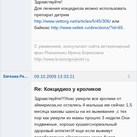
Здравствуйте!
Для лечения кокцидиоза можно использовать
препарат дитрим
Модератор
http://www.vettorg.net/articles/5/45/306/
или
Неактивен
байкокс
http://www.vetlek.ru/directions/?id=65
.
С уважением, консультант сайта ветеринарный
врач Романенко Ирина Борисовна
http://www.krasnogorjevet.ru
09.10.2009 13:33:21
3
Евгешка Радость
Зарегистрированный
пользователь
Re: Кокцидиоз у кроликов
Неактивен
Здравствуйте!!!Унас умерли все кролики от
эймириоза,но остались 4 малыша им сейчас 1,5
месяца каковы шансы на их выживание ,с тех
пор как умерли их мамы прошло 3 недели.Они
подвижные, хорошо кушают,нормальный
здоровый аппетит.И еще если выживут