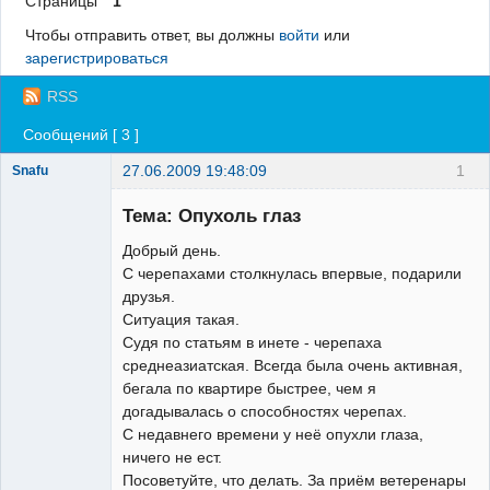
Страницы
1
Регистрация
Чтобы отправить ответ, вы должны
войти
или
зарегистрироваться
Вход
RSS
Сообщений [ 3 ]
27.06.2009 19:48:09
1
Snafu
Зарегистрированный
пользователь
Тема: Опухоль глаз
Неактивен
Добрый день.
С черепахами столкнулась впервые, подарили
друзья.
Ситуация такая.
Судя по статьям в инете - черепаха
среднеазиатская. Всегда была очень активная,
бегала по квартире быстрее, чем я
догадывалась о способностях черепах.
С недавнего времени у неё опухли глаза,
ничего не ест.
Посоветуйте, что делать. За приём ветеренары