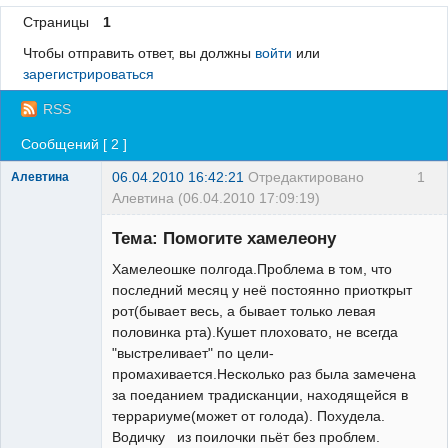
Страницы
1
Регистрация
Чтобы отправить ответ, вы должны
войти
или
Вход
зарегистрироваться
RSS
Сообщений [ 2 ]
06.04.2010 16:42:21
Отредактировано
1
Алевтина
Алевтина (06.04.2010 17:09:19)
Зарегистрированный
пользователь
Тема: Помогите хамелеону
Неактивен
Хамелеошке полгода.Проблема в том, что
последний месяц у неё постоянно приоткрыт
рот(бывает весь, а бывает только левая
половинка рта).Кушет плоховато, не всегда
"выстреливает" по цели-
промахивается.Несколько раз была замечена
за поеданием традисканции, находящейся в
террариуме(может от голода). Похудела.
Водичку из поилочки пьёт без проблем.