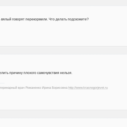
ь вялый говорят перекормили. Что делать подскожите?
елить причину плохого самочувствия нельзя.
етеринарный врач Романенко Ирина Борисовна
http://www.krasnogorjevet.ru