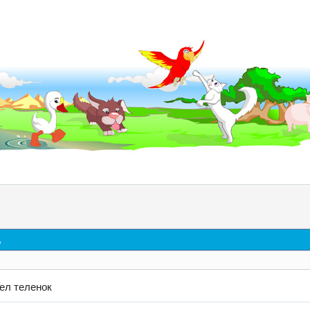
д
ел теленок