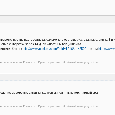
ыворотку против пастереллеза, сальмонеллеза, эшерихиоза, парагриппа-3 и
нения сыворотки через 14 дней животных вакцинируют.
иотики: биотек
http://www.vetlek.ru/shop/?gid=1316&id=2502
, ветом
http://www.
етеринарный врач Романенко Ирина Борисовна
http://www.krasnogorjevet.ru
ведение сыворотки, вакцины должен выполнять ветеринарный врач.
етеринарный врач Романенко Ирина Борисовна
http://www.krasnogorjevet.ru