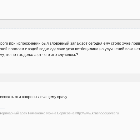
орого при испрожнении был зловонный запах.вот сегодня ему столо хуже.приве
ной пополам с водой водки,сделали укол ветбецилина,но улучшений пока не
у,что не так делала,от чего это случилось?
ресовать эти вопросы лечащему врачу.
етеринарный врач Романенко Ирина Борисовна
http://www.krasnogorjevet.ru