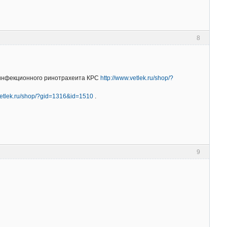
8
 инфекционного ринотрахеита КРС
http://www.vetlek.ru/shop/?
vetlek.ru/shop/?gid=1316&id=1510
.
9