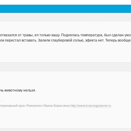
 отказался от травы, ел только кашу. Поднялась температура, был сделан уко
нок перестал вставать. Залили глауберовой солью, эфекта нет. Теперь вообще
чь животному нельзя.
етеринарный врач Романенко Ирина Борисовна
http://www.krasnogorjevet.ru