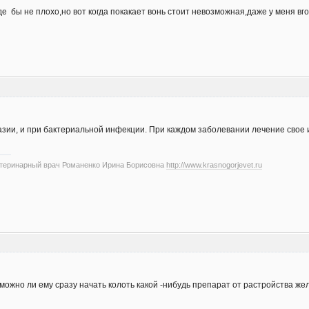
е бы не плохо,но вот когда покакает вонь стоит невозможная,даже у меня вг
азии, и при бактериальной инфекции. При каждом заболевании лечение свое и
етеринарный врач Романенко Ирина Борисовна
http://www.krasnogorjevet.ru
,можно ли ему сразу начать колоть какой -нибудь препарат от растройства ж