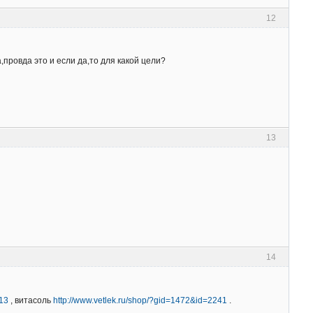
12
провда это и если да,то для какой цели?
13
14
113
, витасоль
http://www.vetlek.ru/shop/?gid=1472&id=2241
.