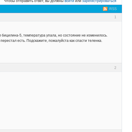
Чтобы отправить ответ, вы должны
войти
или
зарегистрироваться
RSS
1
л бицилина-5, температура упала, но состояние не изменилось.
 перестал есть. Подскажите, пожалуйста как спасти теленка.
2