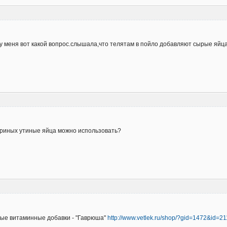
у меня вот какой вопрос.слышала,что телятам в пойло добавляют сырые яйца,
уриных утиные яйца можно использовать?
ые витаминные добавки - "Гаврюша"
http://www.vetlek.ru/shop/?gid=1472&id=2