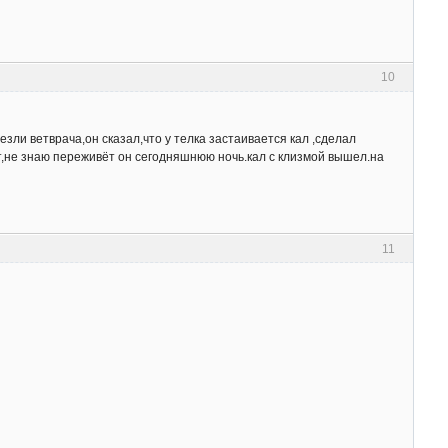
10
зли ветврача,он сказал,что у телка застаивается кал ,сделал
т,не знаю переживёт он сегодняшнюю ночь.кал с клизмой вышел.на
11