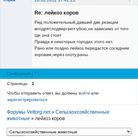
Зарегистрированный
пользователь
Re: лейкоз коров
Неактивен
Рид положительный,давший две реакции
вподрят,подвергают убою,не зависимо от того
где она стоит.
Правда в некоторых городах этого нет.
Рано или поздно лейкоз передастся соседним
коровам,через охоту,раны.
Сообщений [ 7 ]
Страницы
1
Чтобы отправить ответ, вы должны
войти
или
зарегистрироваться
Форумы Vettorg.net
»
Сельскохозяйственные
животные
»
лейкоз коров