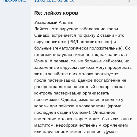
13.02.2011 01:08:16
3
Прохор Семёнович
Зарегистрированный
пользователь
Re: лейкоз коров
Неактивен
Уважаемый Anonim!
Лейкоз - это вирусное заболевание крови.
Однако, встречается по факту 2 стадии - это
вирусоносители (РИД-положительнае) и
больные (гематологически положительные). Со
вторыми поступают именно так, как написала
Ирина. А первые, т.е. не больные лейкозом, но
зараженные вирусом лейкоза могут продолжать
жить в хозяйстве и их молоко реализуется
после пастеризации. Данное послабление не
распространяется на частный сектор, так как
контроль пастеризации организовать
невозможно. Однако, изменения в молоке у
коровы при лейкозе маловероятны (кроме
последней стадии болезни). Описанное
изменение молока скорее может быть связано с
маститом, недоброкачественным кормлением
или нарушением гигиены доения. Думаю