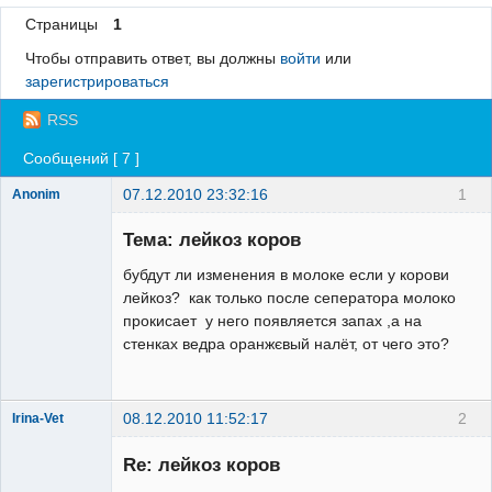
Страницы
1
Регистрация
Чтобы отправить ответ, вы должны
войти
или
Вход
зарегистрироваться
RSS
Сообщений [ 7 ]
07.12.2010 23:32:16
1
Anonim
Зарегистрированный
пользователь
Тема: лейкоз коров
Неактивен
бубдут ли изменения в молоке если у корови
лейкоз? как только после сеператора молоко
прокисает у него появляется запах ,а на
стенках ведра оранжєвый налёт, от чего это?
08.12.2010 11:52:17
2
Irina-Vet
Re: лейкоз коров