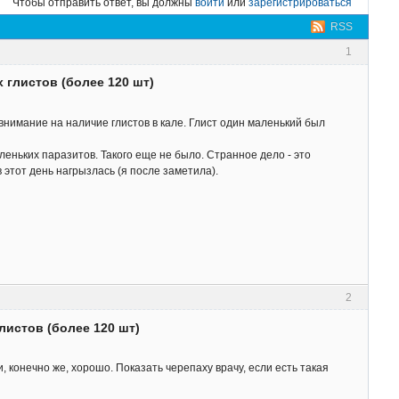
Чтобы отправить ответ, вы должны
войти
или
зарегистрироваться
RSS
1
 глистов (более 120 шт)
внимание на наличие глистов в кале. Глист один маленький был
леньких паразитов. Такого еще не было. Странное дело - это
 этот день нагрызлась (я после заметила).
2
листов (более 120 шт)
 конечно же, хорошо. Показать черепаху врачу, если есть такая