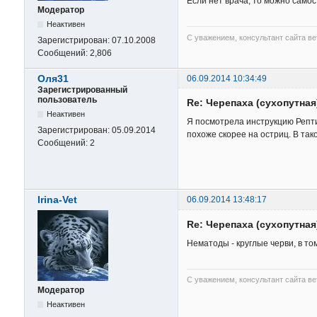
Если нет врача, то можно само
Модератор
Неактивен
С уважением, консультант сайта в
Зарегистрирован:
07.10.2008
Сообщений:
2,806
Оля31
06.09.2014 10:34:49
Зарегистрированный
пользователь
Re: Черепаха (сухопутна
Неактивен
Я посмотрела инструкцию Репти
Зарегистрирован:
05.09.2014
похоже скорее на остриц. В та
Сообщений:
2
Irina-Vet
06.09.2014 13:48:17
Re: Черепаха (сухопутна
Нематоды - круглые черви, в то
С уважением, консультант сайта в
Модератор
Неактивен