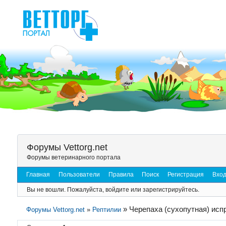
Форумы Vettorg.net
Форумы ветеринарного портала
Главная
Пользователи
Правила
Поиск
Регистрация
Вхо
Вы не вошли.
Пожалуйста, войдите или зарегистрируйтесь.
»
Черепаха (сухопутная) исп
Форумы Vettorg.net
»
Рептилии