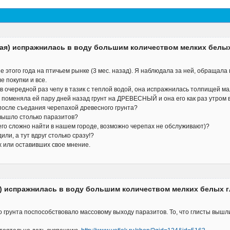
ная) испражнилась в воду большим количеством мелких белых
этого года на птичьем рынке (3 мес. назад). Я наблюдала за ней, обращала 
е покупки и все.
в в очередной раз чепу в тазик с теплой водой, она испражнилась толпищей ма
я поменяла ей пару дней назад грунт на ДРЕВЕСНЫЙ и она его как раз утром в
 после съедания черепахой древесного грунта?
 вышло столько паразитов?
 его сложно найти в нашем городе, возможно черепах не обслуживают)?
ли, а тут вдруг столько сразу!?
 или оставивших свое мнение.
я) испражнилась в воду большим количеством мелких белых г
грунта поспособствовало массовому выходу паразитов. То, что глисты вышли,