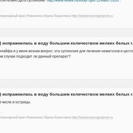
стоятельно дать суспензию
http://www.vetlek.ru/shop/?gid=124&id=5163
.
етеринарный врач Романенко Ирина Борисовна
http://www.krasnogorjevet.ru
я) испражнилась в воду большим количеством мелких белых г
лайфа и у меня возник вопрос: эта суспензия для лечения нематозов и цест
ком случае подходит ли данный препарат?
я) испражнилась в воду большим количеством мелких белых г
м числе и острицы.
етеринарный врач Романенко Ирина Борисовна
http://www.krasnogorjevet.ru