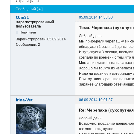
Страницы
1
Сообщений [ 4 ]
Оля31
05.09.2014 14:38:50
Зарегистрированный
пользователь
Тема: Черепаха (сухопут
Неактивен
Добрый день.
Зарегистрирован:
05.09.2014
Мы приобрели черепашку в июне 
Сообщений:
2
обнаружен 1 раз, на 2 день посл
И тут, спустя 3 месяца, посади
совпало по времени с тем, что 
Могла ли глистогонка начаться
Хорошо ли то, что из черепахи
Надо ли вести ее к ветеринару
Почему глисты раньше не выходи
Заранее благодарю отвечающих
Irina-Vet
06.09.2014 10:01:37
Re: Черепаха (сухопутна
Добрый день!
Возможно, поедание древесного 
возможность, нужно.