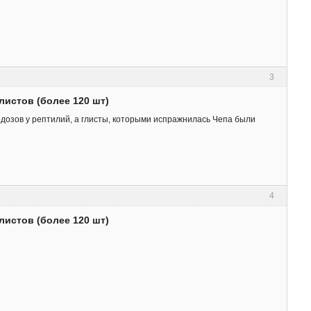
3
листов (более 120 шт)
одозов у рептилий, а глисты, которыми испражнилась Чепа были
4
листов (более 120 шт)