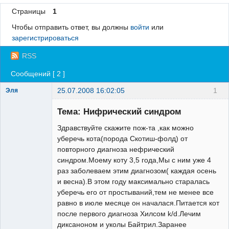
Страницы
1
Регистрация
Чтобы отправить ответ, вы должны
войти
или
Вход
зарегистрироваться
RSS
Сообщений [ 2 ]
25.07.2008 16:02:05
1
Эля
Зарегистрированный
пользователь
Тема: Нифрический синдром
Неактивен
Здравствуйте скажите пож-та ,как можно
уберечь кота(порода Скотиш-фолд) от
повторного диагноза нефрический
синдром.Моему коту 3,5 года,Мы с ним уже 4
раз заболеваем этим диагнозом( каждая осень
и весна).В этом году максимально старалась
уберечь его от простываний,тем не менее все
равно в июле месяце он началася.Питается кот
после первого диагноза Хилсом k/d.Лечим
диксаноном и уколы Байтрил.Заранее