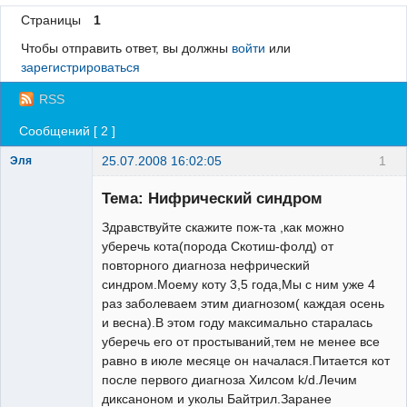
Страницы
1
Регистрация
Чтобы отправить ответ, вы должны
войти
или
Вход
зарегистрироваться
RSS
Сообщений [ 2 ]
25.07.2008 16:02:05
1
Эля
Зарегистрированный
пользователь
Тема: Нифрический синдром
Неактивен
Здравствуйте скажите пож-та ,как можно
уберечь кота(порода Скотиш-фолд) от
повторного диагноза нефрический
синдром.Моему коту 3,5 года,Мы с ним уже 4
раз заболеваем этим диагнозом( каждая осень
и весна).В этом году максимально старалась
уберечь его от простываний,тем не менее все
равно в июле месяце он началася.Питается кот
после первого диагноза Хилсом k/d.Лечим
диксаноном и уколы Байтрил.Заранее