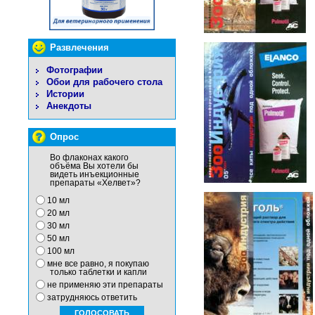
Развлечения
Фотографии
Обои для рабочего стола
Истории
Анекдоты
Опрос
Во флаконах какого
объёма Вы хотели бы
видеть инъекционные
препараты «Хелвет»?
10 мл
20 мл
30 мл
50 мл
100 мл
мне все равно, я покупаю
только таблетки и капли
не применяю эти препараты
затрудняюсь ответить