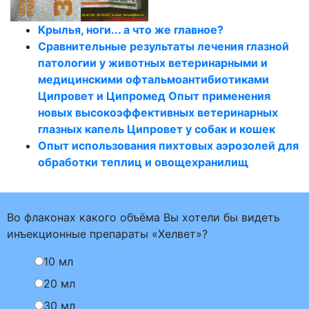
Крылья, ноги... а что же главное?
Сравнительные результаты лечения глазной
патологии у животных ветеринарными и
медицинскими офтальмоантибиотиками
Ципровет и Ципромед Опыт применения
новых высокоэффективных ветеринарных
глазных капель Ципровет у собак и кошек
Опыт использования пихтовых аэрозолей для
обработки теплиц и овощехранилищ
Во флаконах какого объёма Вы хотели бы видеть
инъекционные препараты «Хелвет»?
10 мл
20 мл
30 мл