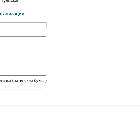
,
Тульская
рганизации
тинке (латинские буквы):