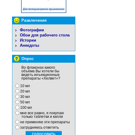
Развлечения
Фотографии
Обои для рабочего стола
Истории
Анекдоты
Опрос
Во флаконах какого
объёма Вы хотели бы
видеть инъекционные
препараты «Хелвет»?
10 мл
20 мл
30 мл
50 мл
100 мл
мне все равно, я покупаю
только таблетки и капли
не применяю эти препараты
затрудняюсь ответить