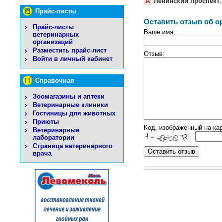
Ленинский проспект
Прайс-листы
Оставить отзыв об о
Прайс-листы
Ваше имя:
ветеринарных
организаций
Разместить прайс-лист
Отзыв:
Войти в личный кабинет
Справочная
Зоомагазины и аптеки
Ветеринарные клиники
Гостиницы для животных
Приюты
Код, изображенный на кар
Ветеринарные
лаборатории
Страница ветеринарного
врача