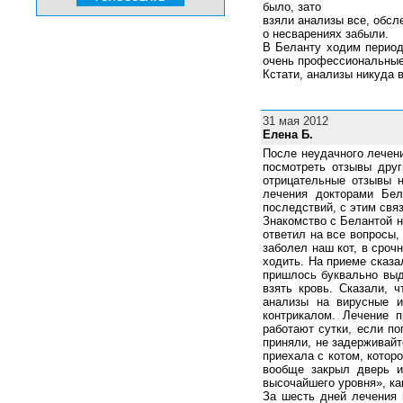
было, зато
взяли анализы все, обсл
о несварениях забыли.
В Беланту ходим период
очень профессиональные
Кстати, анализы никуда 
31 мая 2012
Елена Б.
После неудачного лечени
посмотреть отзывы друг
отрицательные отзывы н
лечения докторами Бел
последствий, с этим свя
Знакомство с Белантой н
ответил на все вопросы,
заболел наш кот, в сроч
ходить. На приеме сказа
пришлось буквально выд
взять кровь. Сказали, 
анализы на вирусные и
контрикалом. Лечение 
работают сутки, если по
приняли, не задерживайт
приехала с котом, котор
вообще закрыл дверь 
высочайшего уровня», ка
За шесть дней лечения н