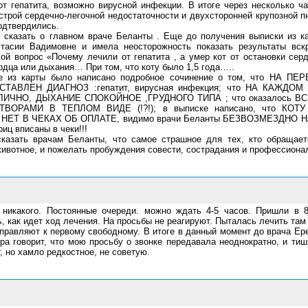
т гепатита, возможно вирусной инфекции. В итоге через несколько ч
острой сердечно-легочной недостаточности и двухсторонней крупозной п
одтвердились.
 сказать о главном враче Беланты . Еще до получения выписки из к
тасии Вадимовне и имела неосторожность показать результаты вскр
й вопрос «Почему лечили от гепатита , а умер кот от остановки серд
рдца или дыхания… При том, что коту было 1,5 года…..
е из карты было написано подробное сочинение о том, что НА 
СТАВЛЕН ДИАГНОЗ :гепатит, вирусная инфекция; что НА КАЖДО
ИЧНО, ДЫХАНИЕ СПОКОЙНОЕ ,ГРУДНОГО ТИПА ; что оказалось 
ВОРАМИ В ТЕПЛОМ ВИДЕ (!?!); в выписке написано, что КО
ЕТ В ЧЕКАХ ОБ ОПЛАТЕ, видимо врачи Беланты БЕЗВОЗМЕЗДНО НА
иц вписаны в чеки!!!
казать врачам Беланты, что самое страшное для тех, кто обращает
ивотное, и пожелать пробуждения совести, сострадания и профессиона
 никакого. Постоянные очереди. можно ждать 4-5 часов. Пришли в 
, как идет ход лечения. На просьбы не реагируют. Пыталась лечить там
направляют к первому свободному. В итоге в данный момент до врача Е
ура говорит, что мою просьбу о звонке передавала неоднократно, и ти
г, но хамло редкостное, не советую.