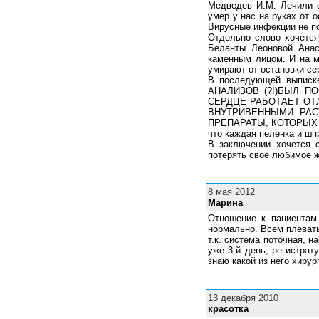
Медведев И.М. Лечили о
умер у нас на руках от 
Вирусные инфекции не п
Отдельно слово хочется
Беланты Леоновой Анас
каменным лицом. И на мо
умирают от остановки се
В последующей выписк
АНАЛИЗОВ (?!)БЫЛ ПО
СЕРДЦЕ РАБОТАЕТ ОТЛ
ВНУТРИВЕННЫМИ РАСТ
ПРЕПАРАТЫ, КОТОРЫХ Н
что каждая пеленка и шпр
В заключении хочется с
потерять свое любимое ж
8 мая 2012
Марина
Отношение к пациентам
нормально. Всем плевать
т.к. система поточная, 
уже 3-й день, регистрат
знаю какой из него хирур
13 декабря 2010
красотка