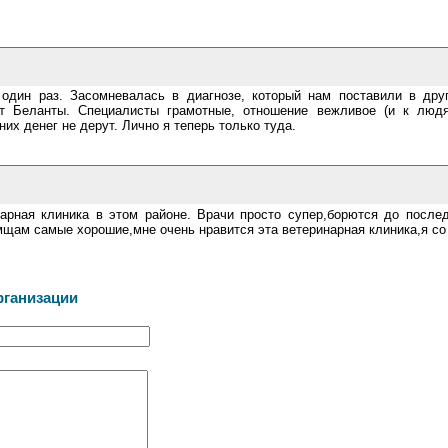
один раз. Засомневалась в диагнозе, который нам поставили в дру
от Беланты. Специалисты грамотные, отношение вежливое (и к люд
них денег не дерут. Лично я теперь только туда.
арная клиника в этом районе. Врачи просто супер,борются до послед
щам самые хорошие,мне очень нравится эта ветеринарная клиника,я со
рганизации