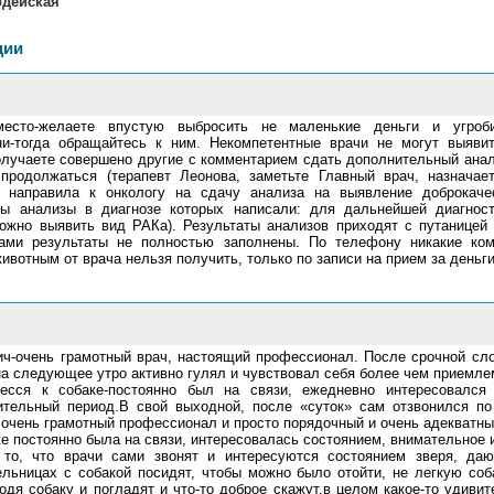
рдейская
ции
сто-желаете впустую выбросить не маленькие деньги и угроб
и-тогда обращайтесь к ним. Некомпетентные врачи не могут выявит
олучаете совершено другие с комментарием сдать дополнительный анал
продолжаться (терапевт Леонова, заметьте Главный врач, назначает
, направила к онкологу на сдачу анализа на выявление доброкачес
ны анализы в диагнозе которых написали: для дальнейшей диагност
можно выявить вид РАКа). Результаты анализов приходят с путаницей
 сами результаты не полностью заполнены. По телефону никакие ко
ивотным от врача нельзя получить, только по записи на прием за деньги
ч-очень грамотный врач, настоящий профессионал. После срочной сл
а следующее утро активно гулял и чувствовал себя более чем приемле
есся к собаке-постоянно был на связи, ежедневно интересовался 
ительный период.В свой выходной, после «суток» сам отзвонился по
 очень грамотный профессионал и просто порядочный и очень адекватны
 постоянно была на связи, интересовалась состоянием, внимательное 
то, что врачи сами звонят и интересуются состоянием зверя, даю
ельницах с собакой посидят, чтобы можно было отойти, не легкую со
одя собаку и погладят и что-то доброе скажут,в целом какое-то удиви