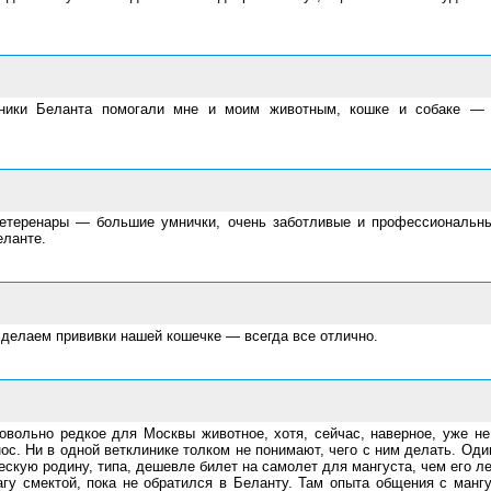
иники Беланта помогали мне и моим животным, кошке и собаке — 
ветеренары — большие умнички, очень заботливые и профессиональны
еланте.
 делаем прививки нашей кошечке — всегда все отлично.
овольно редкое для Москвы животное, хотя, сейчас, наверное, уже не
ос. Ни в одной ветклинике толком не понимают, чего с ним делать. Од
ческую родину, типа, дешевле билет на самолет для мангуста, чем его л
гу смектой, пока не обратился в Беланту. Там опыта общения с мангу