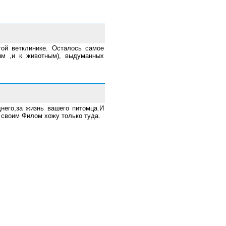
гой ветклинике. Осталось самое
ям ,и к животным), выдуманных
него,за жизнь вашего питомца.И
 своим Филом хожу только туда.