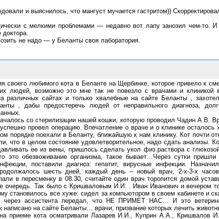
едовали и выяснилось, что мангуст мучается гастритом)) Скорректировал
ически с мелкими проблемами — недавно вот лапу занозил чем-то. И 
 доктора.
возить не надо — у Беланты своя лаборатория.
я своего любимого кота в Беланте на Щербинке, которое привело к см
их людей, возможно это мне так не повезло с врачами и клиникой 
а различных сайтах и только хвалебные на сайте Беланты , захоте
анты , дабы предостеречь людей от неправильного диагноза, дол
занных.
ачалось со стерилизации нашей кошки, которую проводил Чадин А.В. Вр
 успешно провел операцию. Впечатление о враче и о клинике осталось 
ном порядке поехали в Беланту, ближайшую к нам клинику. Кот почти от
ли, что в целом состояние удовлетворительное, надо сдать анализы. Ко
авливать ее из вены, пришлось сделать укол физ.раствора с глюкозой
что это обезвоживание организма, такое бывает…Через сутки пришли
нфекции, поставили диагноз: гепатит, вирусные инфекции. Назначи
продолжалось шесть дней, каждый день – новый врач, 2-х-3-х часов
пали в пересменку в 08.30, считайте один врач торопится домой устав
е очередь. Так было с Кришваловым И.И. . Иван Иванович и вечером то
ому становилось все хуже: сидел за компьютором в своем кабинете и с
и через ассистента передал, что НЕ ПРИМЕТ НАС… И это ветерин
к написано на сайте Беланты… врачи, призвание которых лечить животных
а приеме кота осматривали Лазарев И.И., Куприн А.А., Кришвалов И.И