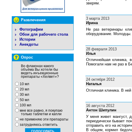
зверям.
3 марта 2013
Развлечения
Ирина
Не раз ветеринары кл
Фотографии
оборудование. Молодцы.
Обои для рабочего стола
Истории
Анекдоты
28 февраля 2013
Илья
Опрос
Отличнейшая клиника, 
Помогали нам не раз в Б
Во флаконах какого
объёма Вы хотели бы
видеть инъекционные
препараты «Хелвет»?
24 октября 2012
Наталья
10 мл
20 мл
Отличная клиника. В ней
30 мл
50 мл
16 августа 2012
100 мл
Антон Шипулин
мне все равно, я покупаю
только таблетки и капли
У меня живет мангуст, д
не применяю эти препараты
периодически бывает пон
затрудняюсь ответить
отправить его на истори
В общем, кормил бедола