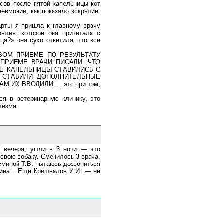
асов после пятой капельницы кот
невмонии, как показало вскрытие.
арты я пришла к главному врачу
ытия, которое она причитала с
ца?» она сухо ответила, что все
ПЕРВОМ ПРИЕМЕ ПО РЕЗУЛЬТАТУ
М ПРИЕМЕ ВРАЧИ ПИСАЛИ ,ЧТО
ВСЕ КАПЕЛЬНИЦЫ СТАВИЛИСЬ С
ТУ СТАВИЛИ ДОПОЛНИТЕЛЬНЫЕ
М ИХ ВВОДИЛИ … это при том,
ся в ветеринарную клинику, это
лизма.
8 вечера, ушли в 3 ночи — это
 свою собаку. Сменилось 3 врача,
реминой Т.В. пытаюсь дозвониться
шина... Еще Кришвалов И.И. — не