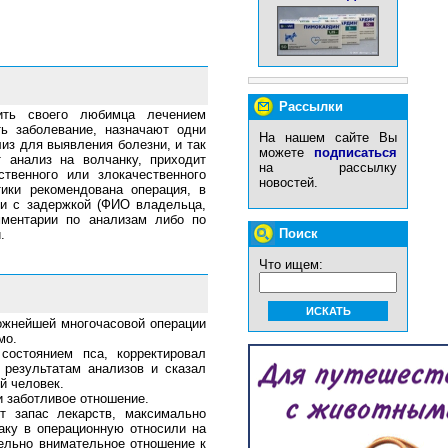
Рассылки
ить своего любимца лечением
ь заболевание, назначают одни
На нашем сайте Вы
из для выявления болезни, и так
можете
подписаться
 анализ на волчанку, приходит
на рассылку
твенного или злокачественного
новостей.
ики рекомендована операция, в
 и с задержкой (ФИО владельца,
мментарии по анализам либо по
Поиск
.
Что ищем:
ожнейшей многочасовой операции
мо.
состоянием пса, корректировал
 результатам анализов и сказал
й человек.
и заботливое отношение.
т запас лекарств, максимально
баку в операционную относили на
тельно внимательное отношение к