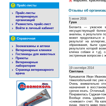
Марьино
,
Красногва
Прайс-листы
Отзывы об организа
Прайс-листы
ветеринарных
5 июня 2016
организаций
Гуша
Разместить прайс-лист
Беланта — ужасное ме
Войти в личный кабинет
несуществующей болезн
анализы, в результате п
может продолжаться и 
Справочная
результат на аллергию
образования, были сда
Зоомагазины и аптеки
результате которой воз
Ветеринарные клиники
кличка собаки и т.д),
Гостиницы для животных
экстренным вопросом с ж
Приюты
Ветеринарные
лаборатории
19 сентября 2014
Страница ветеринарного
Светлана
врача
Кришвалов Иван Иванови
тяжелобольной пес уже н
Очень внимательно отн
назначения в восстанов
срочно ехать. Отличный,
Понравилась Саджая-тоже
Вообще очень удивило 
«снижают» счет. На кап
руках, просто мимо прох