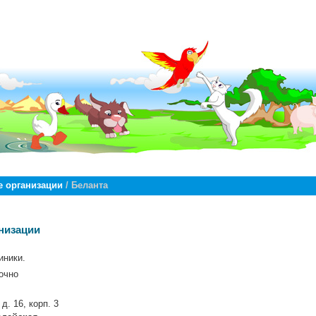
 организации
/ Беланта
низации
иники.
очно
д. 16, корп. 3