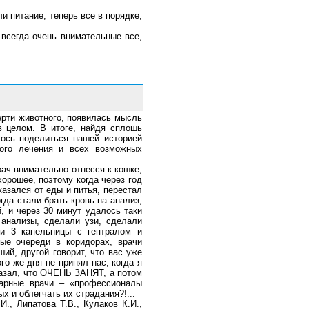
и питание, теперь все в порядке,
всегда очень внимательные все,
ерти животного, появилась мысль
в целом. В итоге, найдя сплошь
лось поделиться нашей историей
гого лечения и всех возможных
ач внимательно отнесся к кошке,
хорошее, поэтому когда через год
казался от еды и питья, перестал
гда стали брать кровь на анализ,
, и через 30 минут удалось таки
 анализы, сделали узи, сделали
ли 3 капельницы с гептралом и
ые очереди в коридорах, врачи
ший, другой говорит, что вас уже
го же дня не принял нас, когда я
казал, что ОЧЕНЬ ЗАНЯТ, а потом
арные врачи – «профессионалы
 и облегчать их страдания?!...
., Липатова Т.В., Кулаков К.И.,