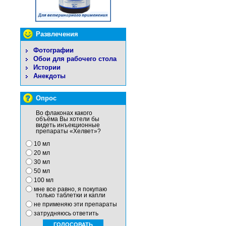
Развлечения
Фотографии
Обои для рабочего стола
Истории
Анекдоты
Опрос
Во флаконах какого
объёма Вы хотели бы
видеть инъекционные
препараты «Хелвет»?
10 мл
20 мл
30 мл
50 мл
100 мл
мне все равно, я покупаю
только таблетки и капли
не применяю эти препараты
затрудняюсь ответить