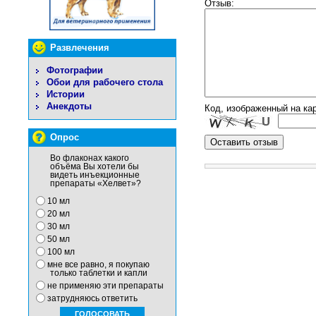
Отзыв:
Развлечения
Фотографии
Обои для рабочего стола
Истории
Анекдоты
Код, изображенный на кар
Опрос
Во флаконах какого
объёма Вы хотели бы
видеть инъекционные
препараты «Хелвет»?
10 мл
20 мл
30 мл
50 мл
100 мл
мне все равно, я покупаю
только таблетки и капли
не применяю эти препараты
затрудняюсь ответить