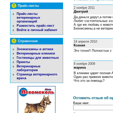
Прайс-листы
2 ноября 2011
Дмитрий
Прайс-листы
Да,деньги дерут,а потом 
ветеринарных
Любят состоятельных хоз
организаций
А где же любовь к живо
Разместить прайс-лист
Бизнесмены,а не ветерин
Войти в личный кабинет
Справочная
14 апреля 2010
Ксения
Зоомагазины и аптеки
Это точно!! Полностью с 
Ветеринарные клиники
Гостиницы для животных
Приюты
8 ноября 2009
Ветеринарные
марина
лаборатории
В клинике царит полна
Страница ветеринарного
Один раз привезя животн
врача
Что это за помощь?
Оставить отзыв об о
Ваше имя: