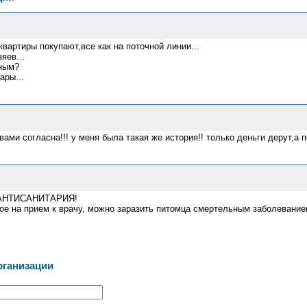
квартиры покупают,все как на поточной линии...
яев...
тным?
ары...
вами согласна!!! у меня была такая же история!! только деньги дерут,а 
я АНТИСАНИТАРИЯ!
ое на прием к врачу, можно заразить питомца смертельным заболевание
рганизации