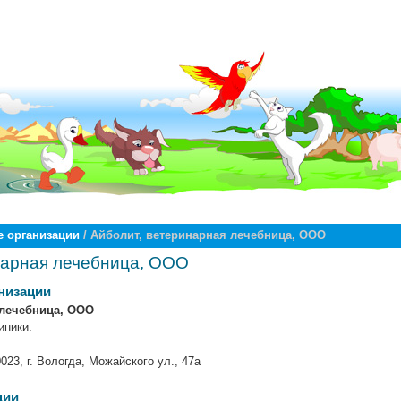
 организации
/ Айболит, ветеринарная лечебница, ООО
нарная лечебница, ООО
низации
 лечебница, ООО
иники.
023, г. Вологда, Можайского ул., 47а
ции