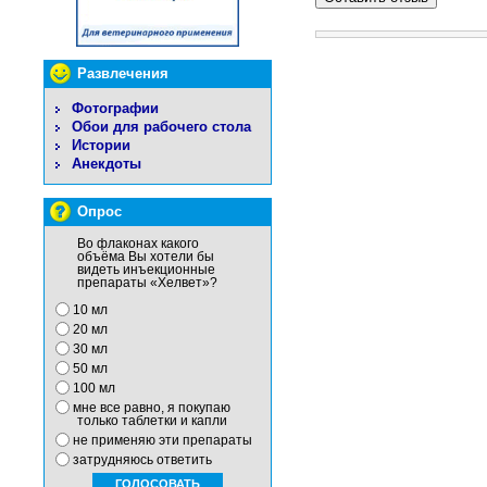
Развлечения
Фотографии
Обои для рабочего стола
Истории
Анекдоты
Опрос
Во флаконах какого
объёма Вы хотели бы
видеть инъекционные
препараты «Хелвет»?
10 мл
20 мл
30 мл
50 мл
100 мл
мне все равно, я покупаю
только таблетки и капли
не применяю эти препараты
затрудняюсь ответить