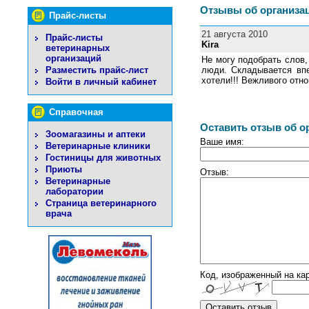
Отзывы об организа
Прайс-листы
21 августа 2010
Прайс-листы
Kira
ветеринарных
организаций
Не могу подобрать слов,
люди. Складывается впе
Разместить прайс-лист
хотели!!! Вежливого отн
Войти в личный кабинет
Справочная
Оставить отзыв об о
Зоомагазины и аптеки
Ваше имя:
Ветеринарные клиники
Гостиницы для животных
Приюты
Отзыв:
Ветеринарные
лаборатории
Страница ветеринарного
врача
Код, изображенный на кар