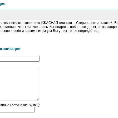
ции
 чтобы сказать какая это УЖАСНАЯ клиника... Стерильности никакой. В
чатление, что клинике лишь бы содрать побольше денег, а на здоро
ошения к себе и вашим питомцам Вы у них точно недождётесь.
рганизации
тинке (латинские буквы):