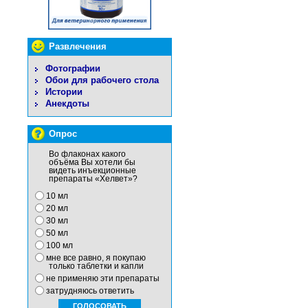
Развлечения
Фотографии
Обои для рабочего стола
Истории
Анекдоты
Опрос
Во флаконах какого
объёма Вы хотели бы
видеть инъекционные
препараты «Хелвет»?
10 мл
20 мл
30 мл
50 мл
100 мл
мне все равно, я покупаю
только таблетки и капли
не применяю эти препараты
затрудняюсь ответить