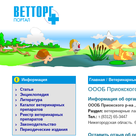
Информация
Главная
/
Ветеринарные
ОООБ Приокского
Статьи
Энциклопедия
Информация об орга
Литература
Каталог ветеринарных
ОООБ Приокского р-на ,
препаратов
Раздел:
ветеринарные ла
Реестр ветеринарных
Тел.:
т.(8312) 65-3447
препаратов
Нижегородская область. 6
Законодательство
Периодические издания
Оставить отзыв об о