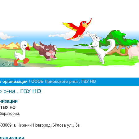
 организации
/ ОООБ Приокского р-на , ГВУ НО
 р-на , ГВУ НО
низации
 ГВУ НО
боратории.
03009, г. Нижний Новгород, Углова ул., 3в
рганизации