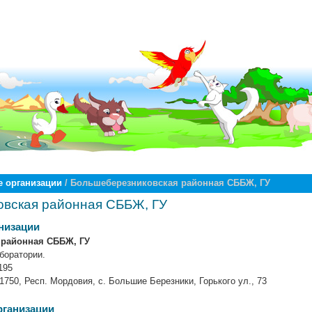
 организации
/ Большеберезниковская районная СББЖ, ГУ
вская районная СББЖ, ГУ
низации
 районная СББЖ, ГУ
боратории.
195
750, Респ. Мордовия, с. Большие Березники, Горького ул., 73
рганизации