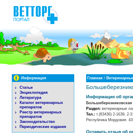
Информация
Главная
/
Ветеринарные
Большеберезнико
Статьи
Энциклопедия
Информация об орга
Литература
Каталог ветеринарных
Большеберезниковская
препаратов
Раздел:
ветеринарные ла
Реестр ветеринарных
Тел.:
т.(83436) 2-1639, 2-3
препаратов
Республика Мордовия. 431
Законодательство
Периодические издания
Оставить отзыв об о