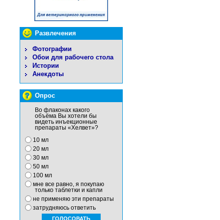
Развлечения
Фотографии
Обои для рабочего стола
Истории
Анекдоты
Опрос
Во флаконах какого
объёма Вы хотели бы
видеть инъекционные
препараты «Хелвет»?
10 мл
20 мл
30 мл
50 мл
100 мл
мне все равно, я покупаю
только таблетки и капли
не применяю эти препараты
затрудняюсь ответить