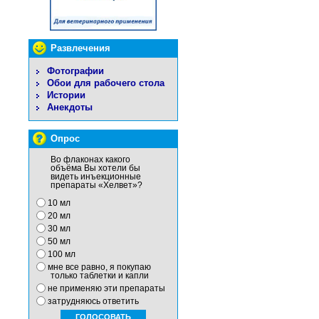
Развлечения
Фотографии
Обои для рабочего стола
Истории
Анекдоты
Опрос
Во флаконах какого
объёма Вы хотели бы
видеть инъекционные
препараты «Хелвет»?
10 мл
20 мл
30 мл
50 мл
100 мл
мне все равно, я покупаю
только таблетки и капли
не применяю эти препараты
затрудняюсь ответить