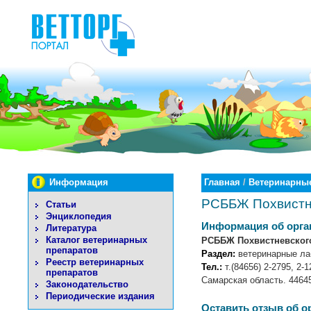
Информация
Главная
/
Ветеринарные
РСББЖ Похвистне
Статьи
Энциклопедия
Информация об орга
Литература
Каталог ветеринарных
РСББЖ Похвистневского
препаратов
Раздел:
ветеринарные ла
Реестр ветеринарных
Тел.:
т.(84656) 2-2795, 2-1
препаратов
Самарская область. 44645
Законодательство
Периодические издания
Оставить отзыв об о