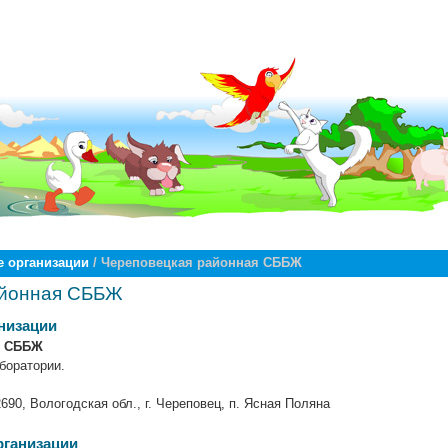
 организации
/ Череповецкая районная СББЖ
айонная СББЖ
низации
я СББЖ
боратории.
690, Вологодская обл., г. Череповец, п. Ясная Поляна
рганизации