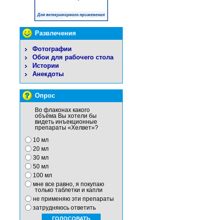
Развлечения
Фотографии
Обои для рабочего стола
Истории
Анекдоты
Опрос
Во флаконах какого
объёма Вы хотели бы
видеть инъекционные
препараты «Хелвет»?
10 мл
20 мл
30 мл
50 мл
100 мл
мне все равно, я покупаю
только таблетки и капли
не применяю эти препараты
затрудняюсь ответить