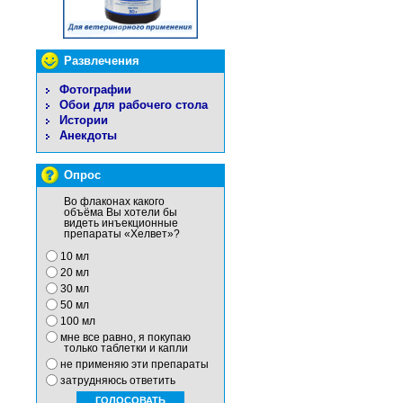
Развлечения
Фотографии
Обои для рабочего стола
Истории
Анекдоты
Опрос
Во флаконах какого
объёма Вы хотели бы
видеть инъекционные
препараты «Хелвет»?
10 мл
20 мл
30 мл
50 мл
100 мл
мне все равно, я покупаю
только таблетки и капли
не применяю эти препараты
затрудняюсь ответить