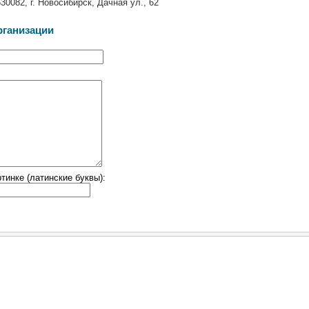
30082, г. Новосибирск, Дачная ул., 62
рганизации
тинке (латинские буквы):