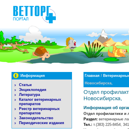
Информация
Главная
/
Ветеринарные
Новосибирска,
Статьи
Энциклопедия
Отдел профилакти
Литература
Новосибирска,
Каталог ветеринарных
препаратов
Информация об орга
Реестр ветеринарных
препаратов
Отдел профилактики и 
Законодательство
Раздел:
ветеринарные ла
Периодические издания
Тел.:
т.(383) 225-8454, 34