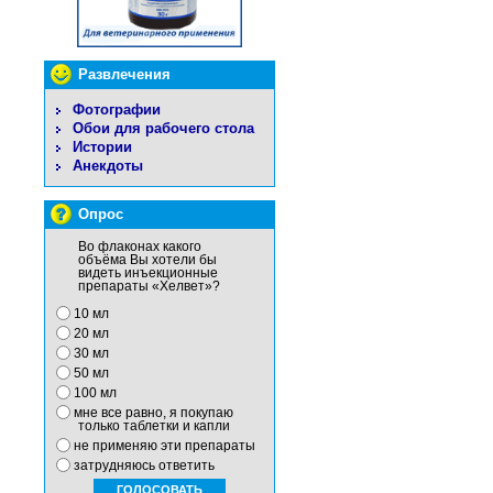
Развлечения
Фотографии
Обои для рабочего стола
Истории
Анекдоты
Опрос
Во флаконах какого
объёма Вы хотели бы
видеть инъекционные
препараты «Хелвет»?
10 мл
20 мл
30 мл
50 мл
100 мл
мне все равно, я покупаю
только таблетки и капли
не применяю эти препараты
затрудняюсь ответить