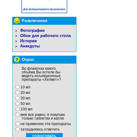
Развлечения
Фотографии
Обои для рабочего стола
Истории
Анекдоты
Опрос
Во флаконах какого
объёма Вы хотели бы
видеть инъекционные
препараты «Хелвет»?
10 мл
20 мл
30 мл
50 мл
100 мл
мне все равно, я покупаю
только таблетки и капли
не применяю эти препараты
затрудняюсь ответить