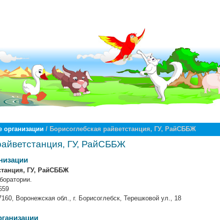
 организации
/ Борисоглебская райветстанция, ГУ, РайСББЖ
райветстанция, ГУ, РайСББЖ
низации
станция, ГУ, РайСББЖ
боратории.
659
160, Воронежская обл., г. Борисоглебск, Терешковой ул., 18
рганизации