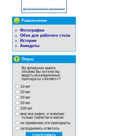
Развлечения
Фотографии
Обои для рабочего стола
Истории
Анекдоты
Опрос
Во флаконах какого
объёма Вы хотели бы
видеть инъекционные
препараты «Хелвет»?
10 мл
20 мл
30 мл
50 мл
100 мл
мне все равно, я покупаю
только таблетки и капли
не применяю эти препараты
затрудняюсь ответить