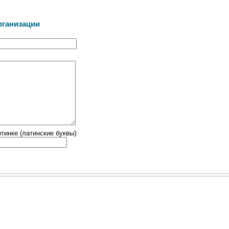
рганизации
тинке (латинские буквы):