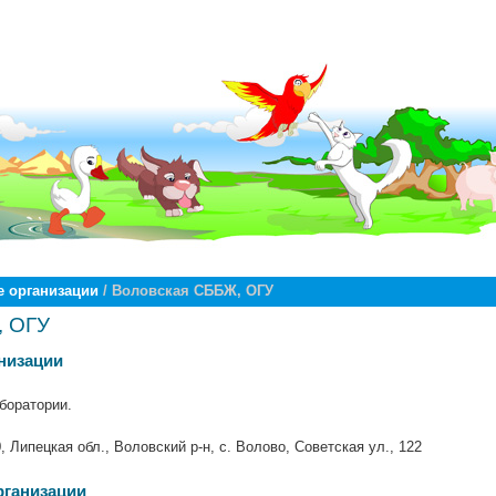
 организации
/ Воловская СББЖ, ОГУ
, ОГУ
низации
боратории.
, Липецкая обл., Воловский р-н, с. Волово, Советская ул., 122
рганизации