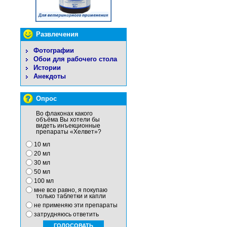
Развлечения
Фотографии
Обои для рабочего стола
Истории
Анекдоты
Опрос
Во флаконах какого
объёма Вы хотели бы
видеть инъекционные
препараты «Хелвет»?
10 мл
20 мл
30 мл
50 мл
100 мл
мне все равно, я покупаю
только таблетки и капли
не применяю эти препараты
затрудняюсь ответить