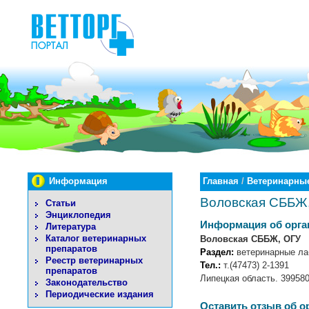
Информация
Главная
/
Ветеринарные
Воловская СББЖ
Статьи
Энциклопедия
Информация об орга
Литература
Каталог ветеринарных
Воловская СББЖ, ОГУ
препаратов
Раздел:
ветеринарные ла
Реестр ветеринарных
Тел.:
т.(47473) 2-1391
препаратов
Липецкая область. 399580
Законодательство
Периодические издания
Оставить отзыв об о