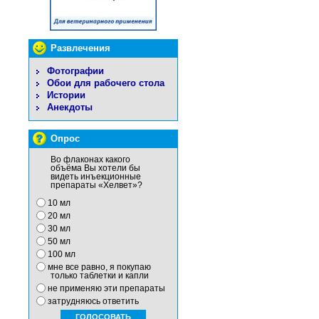
Развлечения
Фотографии
Обои для рабочего стола
Истории
Анекдоты
Опрос
Во флаконах какого
объёма Вы хотели бы
видеть инъекционные
препараты «Хелвет»?
10 мл
20 мл
30 мл
50 мл
100 мл
мне все равно, я покупаю
только таблетки и капли
не применяю эти препараты
затрудняюсь ответить