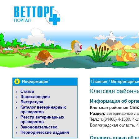
Информация
Главная
/
Ветеринарные
Клетская районн
Статьи
Энциклопедия
Информация об орга
Литература
Каталог ветеринарных
Клетская районная СББ
препаратов
Раздел:
ветеринарные ла
Реестр ветеринарных
Тел.:
т.(84466) 4-1580, 4-1
препаратов
Волгоградская область. 4
Законодательство
Периодические издания
Оставить отзыв об о