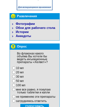
Развлечения
Фотографии
Обои для рабочего стола
Истории
Анекдоты
Опрос
Во флаконах какого
объёма Вы хотели бы
видеть инъекционные
препараты «Хелвет»?
10 мл
20 мл
30 мл
50 мл
100 мл
мне все равно, я покупаю
только таблетки и капли
не применяю эти препараты
затрудняюсь ответить