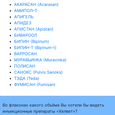
АКАРАСАН (Acarasan)
АМИПОЛ–Т
АПИГЕЛЬ
АПИДЕЗ
АПИСТАН (Apistan)
БИВАРООЛ
БИПИН (Bipinum)
БИПИН-Т (Bipinum-t)
ВАРРОСАН
МУРАВЬИНКА (Muravinka)
ПОЛИСАН
САНОКС (Pulvis Sanoks)
ТЭДА (Teda)
ФУМИСАН (Fumisan)
Во флаконах какого объёма Вы хотели бы видеть
инъекционные препараты «Хелвет»?