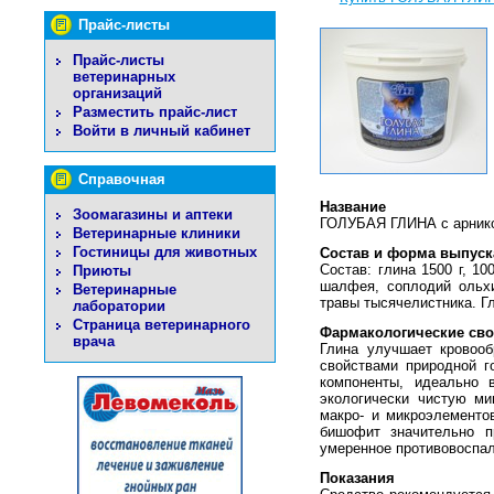
Прайс-листы
Прайс-листы
ветеринарных
организаций
Разместить прайс-лист
Войти в личный кабинет
Справочная
Название
Зоомагазины и аптеки
ГОЛУБАЯ ГЛИНА с арник
Ветеринарные клиники
Гостиницы для животных
Состав и форма выпуск
Состав: глина 1500 г, 1
Приюты
шалфея, соплодий ольхи
Ветеринарные
травы тысячелистника. Гл
лаборатории
Страница ветеринарного
Фармакологические сво
врача
Глина улучшает кровоо
свойствами природной 
компоненты, идеально 
экологически чистую м
макро- и микроэлементов
бишофит значительно п
умеренное противовоспа
Показания