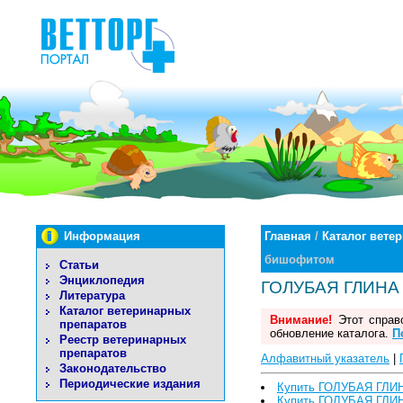
Информация
Главная
/
Каталог вете
бишофитом
Статьи
Энциклопедия
ГОЛУБАЯ ГЛИНА 
Литература
Каталог ветеринарных
Внимание!
Этот справо
препаратов
обновление каталога.
П
Реестр ветеринарных
препаратов
Алфавитный указатель
|
Законодательство
Периодические издания
Купить ГОЛУБАЯ ГЛИН
Купить ГОЛУБАЯ ГЛИН