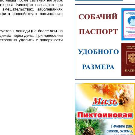
ных мышц после сильных нагрузок
ого рога. Бишофит назначают при
х вмешательствах, заболеваниях
офита способствует заживлению
суставы лошади (не более чем на
димых через день. При нанесении
сторожно удалить с поверхности