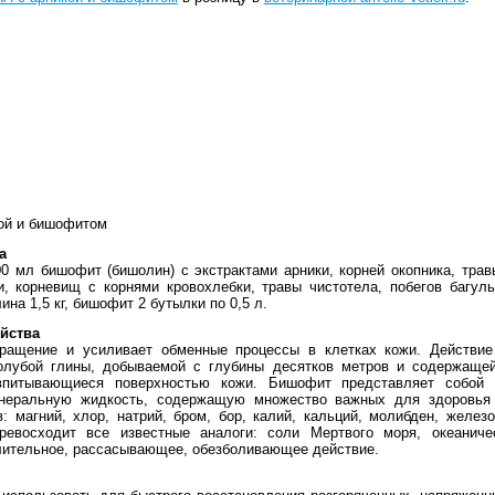
ой и бишофитом
а
000 мл бишофит (бишолин) с экстрактами арники, корней окопника, тра
, корневищ с корнями кровохлебки, травы чистотела, побегов багуль
ина 1,5 кг, бишофит 2 бутылки по 0,5 л.
йства
бращение и усиливает обменные процессы в клетках кожи. Действие
голубой глины, добываемой с глубины десятков метров и содержаще
впитывающиеся поверхностью кожи. Бишофит представляет собой 
инеральную жидкость, содержащую множество важных для здоровья 
: магний, хлор, натрий, бром, бор, калий, кальций, молибден, желез
ревосходит все известные аналоги: соли Мертвого моря, океаниче
лительное, рассасывающее, обезболивающее действие.