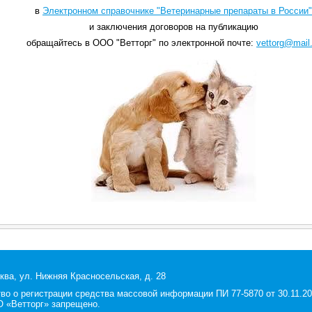
в
Электронном справочнике "Ветеринарные препараты в России"
и заключения договоров на публикацию
обращайтесь в ООО "Ветторг" по электронной почте:
vettorg@mail.
ква, ул. Нижняя Красносельская, д. 28
 о регистрации средства массовой информации ПИ 77-5870 от 30.11.200
 «Ветторг» запрещено.