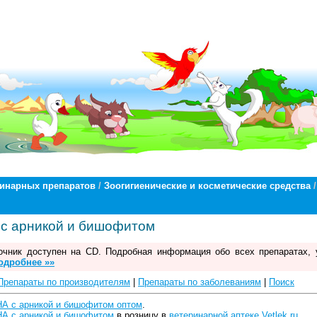
ринарных препаратов
/
Зоогигиенические и косметические средства
/
с арникой и бишофитом
чник доступен на CD. Подробная информация обо всех препаратах, 
одробнее »»
Препараты по производителям
|
Препараты по заболеваниям
|
Поиск
А с арникой и бишофитом оптом
.
А с арникой и бишофитом
в розницу в
ветеринарной аптеке Vetlek.ru
.