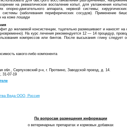
 использовать для быстрого восстановления разгоряченных, напряжен
дозрении на ревматическое воспаление копыт, для увлажнения копытн
ях опорно-двигательного аппарата, нервной системы; хирургически
 системы (заболевания периферических сосудов). Применение биш
н на коже лошади
ния
офит до желаемой консистенции, тщательно размешивают и наносят на 
дновременно). На курс лечения рекомендуется 12 — 14 процедур, прово
ользования компрессов или бинтов. После высыхания глину следует о
симость какого-либо компонента
 обл., Серпуховский р-н, г. Протвино, Заводской проезд, д. 14.
, 31-07-19
теле
ства Веда ООО, Россия
По вопросам размещения информации
о ветеринарных препаратах и кормовых добавках