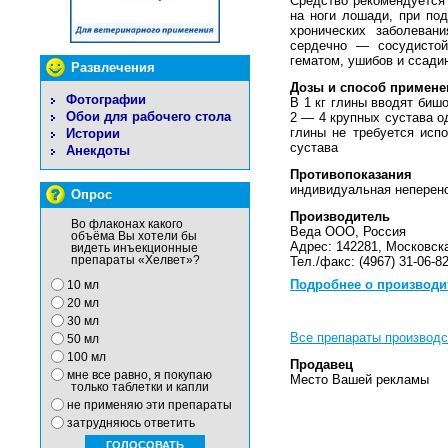
Средство рекомендуется
на ноги лошади, при по
хронических заболевани
сердечно — сосудистой
гематом, ушибов и ссади
Развлечения
Дозы и способ примене
Фотографии
В 1 кг глины вводят биш
Обои для рабочего стола
2 — 4 крупных сустава о
глины не требуется исп
Истории
сустава
Анекдоты
Противопоказания
индивидуальная неперено
Опрос
Производитель
Во флаконах какого
Веда ООО, Россия
объёма Вы хотели бы
Адрес: 142281, Московская
видеть инъекционные
препараты «Хелвет»?
Тел./факс: (4967) 31-06-82
Подробнее о производи
10 мл
20 мл
30 мл
Все препараты производ
50 мл
100 мл
Продавец
мне все равно, я покупаю
Место Вашей рекламы
только таблетки и капли
не применяю эти препараты
затрудняюсь ответить